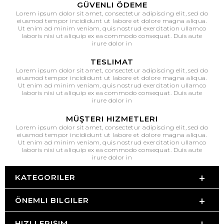
GÜVENLI ÖDEME
Lorem ipsum dolor sit amet, consectetur adipiscing elit, sed do
eiusmod tempor incididunt ut labore et dolore magna aliqua.
Ut enim ad minim veniam, quis nostrud exercitation ullamco
laboris nisi ut aliquip ex ea commodo consequat. Duis aute
irure dolor in
TESLIMAT
Lorem ipsum dolor sit amet, consectetur adipiscing elit, sed do
eiusmod tempor incididunt ut labore et dolore magna aliqua.
Ut enim ad minim veniam, quis nostrud exercitation ullamco
laboris nisi ut aliquip ex ea commodo consequat. Duis aute
irure dolor in
MÜŞTERI HIZMETLERI
Lorem ipsum dolor sit amet, consectetur adipiscing elit, sed do
eiusmod tempor incididunt ut labore et dolore magna aliqua.
Ut enim ad minim veniam, quis nostrud exercitation ullamco
laboris nisi ut aliquip ex ea commodo consequat. Duis aute
irure dolor in
KATEGORILER
ÖNEMLI BILGILER
HIZLI ERIŞIM