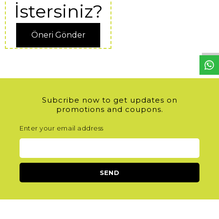
İstersiniz?
W
h
t
s
a
p
p
D
e
s
e
H
a
t
t
Öneri Gönder
Subcribe now to get updates on
promotions and coupons.
Enter your email address