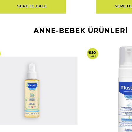
SEPETE EKLE
SEPETE
ANNE-BEBEK ÜRÜNLERİ
%10
indirimli