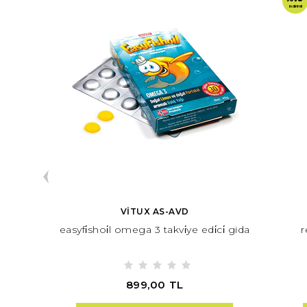
indirimli
VİTUX AS-AVD
psül
easyfi̇shoi̇l omega 3 takvi̇ye edi̇ci̇ gida
r
899,00 TL