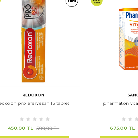
YENI
indirimli
REDOXON
SAN
edoxon pro efervesan 15 tablet
pharmaton vital
450,00 TL
675,00 TL
500,00 TL