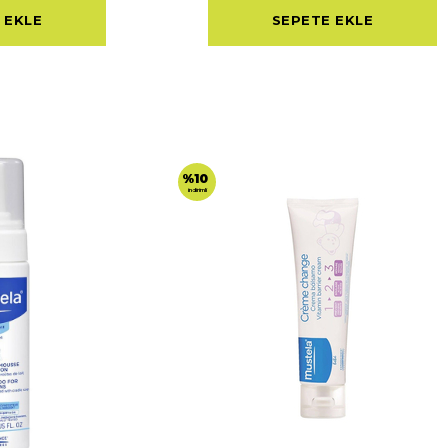
 EKLE
SEPETE EKLE
%10
indirimli