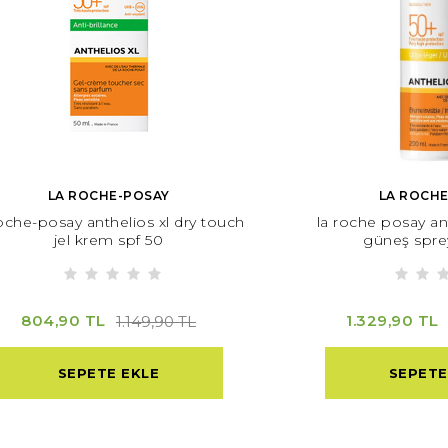
LA ROCHE-POSAY
LA ROCH
roche-posay anthelios xl dry touch
la roche posay ant
jel krem spf 50
güneş spre
804,90 TL
1.329,90 TL
1.149,90 TL
SEPETE EKLE
SEPETE