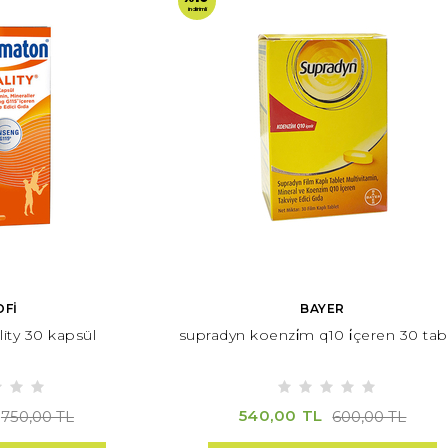
indirimli
OFİ
BAYER
ity 30 kapsül
supradyn koenzi̇m q10 i̇çeren 30 tab
540,00 TL
750,00 TL
600,00 TL