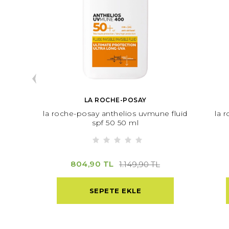
LA ROCHE-POSAY
rrect
la roche-posay anthelios uvmune fluid
la 
 ml
spf 50 50 ml
804,90 TL
1.149,90 TL
SEPETE EKLE