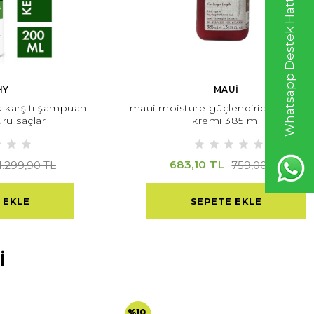
Whatsapp Destek Hattı
HY
MAUİ
 karşıtı şampuan
maui moisture güçlendirici agave s
ru saçlar
kremi 385 ml
683,10 TL
1.299,90 TL
759,00 TL
 EKLE
SEPETE EKLE
İ
%10