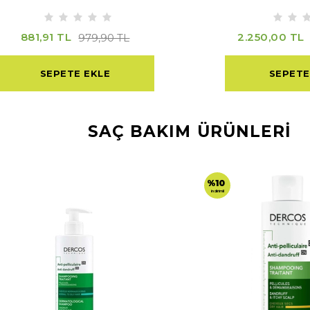
881,91 TL
2.250,00 TL
979,90 TL
SEPETE EKLE
SEPETE
SAÇ BAKIM ÜRÜNLERİ
%10
indirimli