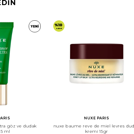
EDİN
%10
YENI
indirimli
ARIS
NUXE PARIS
tra göz ve dudak
nuxe baume reve de miel levres du
15 ml
kremi 15gr