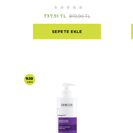
737,91 TL
819,90 TL
SEPETE EKLE
%10
indirimli