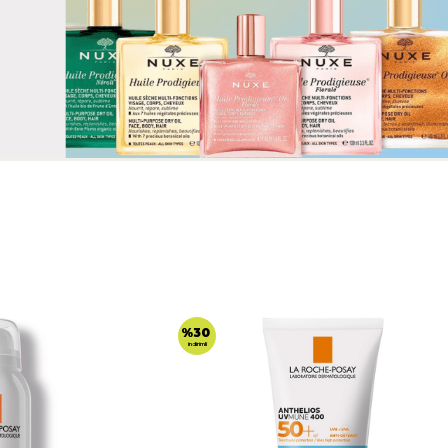
%30
indirimli