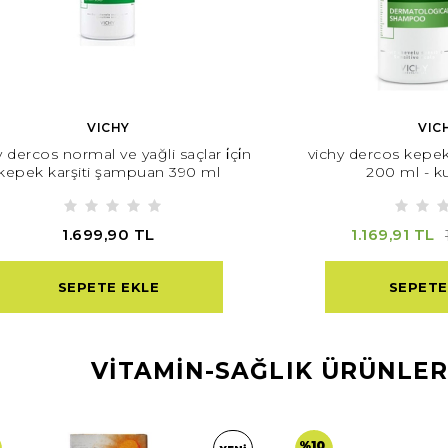
VICHY
VIC
 dercos normal ve yağli saçlar i̇çi̇n
vichy dercos kepek
kepek karşiti şampuan 390 ml
200 ml - ku
1.699,90 TL
1.169,91 TL
SEPETE EKLE
SEPETE
VİTAMİN-SAĞLIK ÜRÜNLER
%10