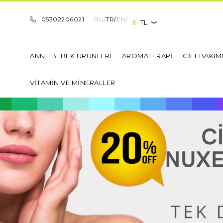
05302206021
RU/
TR/
EN/
TL
ANNE BEBEK ÜRÜNLERİ
AROMATERAPİ
CİLT BAKIM
VİTAMİN VE MİNERALLER