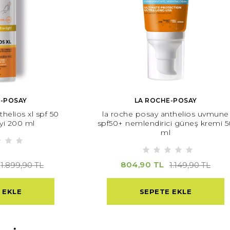
E-POSAY
LA ROCHE-POSAY
helios xl spf 50
la roche posay anthelios uvmune
yi 200 ml
spf50+ nemlendirici güneş kremi 5
ml
804,90 TL
1.899,90 TL
1.149,90 TL
 EKLE
SEPETE EKLE