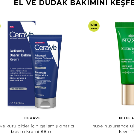
EL VE DUDAK BAKIMINI KEŞF
%10
indirimli
CERAVE
NUXE P
ve kuru ciltler i̇çin gelişmiş onarıcı
nuxe nuxuriance ul
bakım kremi 88 ml
kremi 