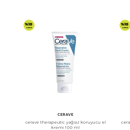
%10
%10
indirimli
indirimli
CERAVE
cerave therapeutic yağsız koruyucu el
cera
kremi 100 ml