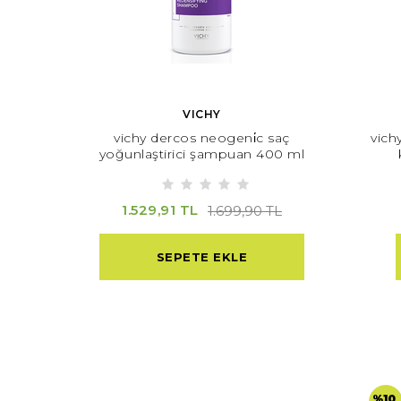
VICHY
vichy dercos neogeni̇c saç
vichy
yoğunlaştirici şampuan 400 ml
1.529,91 TL
1.699,90 TL
SEPETE EKLE
%10