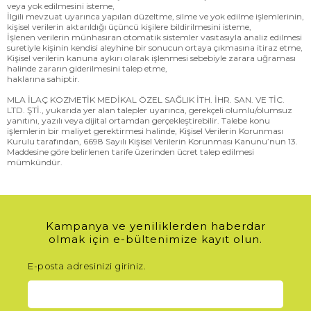
veya yok edilmesini isteme,
İlgili mevzuat uyarınca yapılan düzeltme, silme ve yok edilme işlemlerinin,
kişisel verilerin aktarıldığı üçüncü kişilere bildirilmesini isteme,
İşlenen verilerin münhasıran otomatik sistemler vasıtasıyla analiz edilmesi
suretiyle kişinin kendisi aleyhine bir sonucun ortaya çıkmasına itiraz etme,
Kişisel verilerin kanuna aykırı olarak işlenmesi sebebiyle zarara uğraması
halinde zararın giderilmesini talep etme,
haklarına sahiptir.
MLA İLAÇ KOZMETİK MEDİKAL ÖZEL SAĞLIK İTH. İHR. SAN. VE TİC.
LTD. ŞTİ., yukarıda yer alan talepler uyarınca, gerekçeli olumlu/olumsuz
yanıtını, yazılı veya dijital ortamdan gerçekleştirebilir. Talebe konu
işlemlerin bir maliyet gerektirmesi halinde, Kişisel Verilerin Korunması
Kurulu tarafından, 6698 Sayılı Kişisel Verilerin Korunması Kanunu’nun 13.
Maddesine göre belirlenen tarife üzerinden ücret talep edilmesi
mümkündür.
Kampanya ve yeniliklerden haberdar
olmak için e-bültenimize kayıt olun.
E-posta adresinizi giriniz.