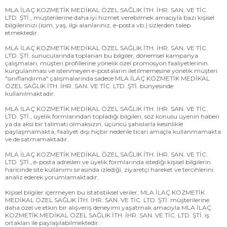
MLA İLAÇ KOZMETİK MEDİKAL ÖZEL SAĞLIK İTH. İHR. SAN. VE TİC.
LTD. ŞTİ., müşterilerine daha iyi hizmet verebilmek amacıyla bazı kişisel
bilgilerinizi (isim, yaş, ilgi alanlarınız, e-posta vb.) sizlerden talep
etmektedir.
MLA İLAÇ KOZMETİK MEDİKAL ÖZEL SAĞLIK İTH. İHR. SAN. VE TİC.
LTD. ŞTİ. sunucularında toplanan bu bilgiler, dönemsel kampanya
çalışmaları, müşteri profillerine yönelik özel promosyon faaliyetlerinin
kurgulanması ve istenmeyen e-postaların iletilmemesine yönelik müşteri
"sınıflandırma" çalışmalarında sadece MLA İLAÇ KOZMETİK MEDİKAL
ÖZEL SAĞLIK İTH. İHR. SAN. VE TİC. LTD. ŞTİ. bünyesinde
kullanılmaktadır.
MLA İLAÇ KOZMETİK MEDİKAL ÖZEL SAĞLIK İTH. İHR. SAN. VE TİC.
LTD. ŞTİ., üyelik formlarından topladığı bilgileri, söz konusu üyenin haberi
ya da aksi bir talimatı olmaksızın, üçüncü şahıslarla kesinlikle
paylaşmamakta, faaliyet dışı hiçbir nedenle ticari amaçla kullanmamakta
ve de satmamaktadır.
MLA İLAÇ KOZMETİK MEDİKAL ÖZEL SAĞLIK İTH. İHR. SAN. VE TİC.
LTD. ŞTİ., e-posta adresleri ve üyelik formlarında istediği kişisel bilgilerin
haricinde site kullanımı sırasında izlediği, ziyaretçi hareket ve tercihlerini
analiz ederek yorumlamaktadır.
Kişisel bilgiler içermeyen bu istatistiksel veriler, MLA İLAÇ KOZMETİK
MEDİKAL ÖZEL SAĞLIK İTH. İHR. SAN. VE TİC. LTD. ŞTİ. müşterilerine
daha özel ve etkin bir alışveriş deneyimi yaşatmak amacıyla MLA İLAÇ
KOZMETİK MEDİKAL ÖZEL SAĞLIK İTH. İHR. SAN. VE TİC. LTD. ŞTİ. iş
ortakları ile paylaşılabilmektedir.