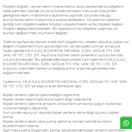
Müşteri bilgileri, ancak resmi makamlarca usulü dairesinde bu bilgilerin
talep edilmesi halinde ve yürürlükteki emredici mevzuat hükümleri
gereğince resmi makamlara açıklama yapmak zorunda olduğu
durumlarda resmi makamlara açıklanabilecektir. Müşterinin sisteme
girdiği tüm bilgilere sadece Müşteri ulaşabilmekte ve bu bilgileri sadece
Müşteri değiştirebilmektedir. Bir başkasının bu bilgilere ulaşması ve
bunları değiştirmesi mümkün değildir.
Ödeme sayfasında istenen kredi kartı bilgileriniz, siteden alışveriş yapan siz
değerli müşterilerimizin güvenliğini en üst seviyede tutmak amacıyla
hiçbir şekilde MLA İLAÇ KOZMETİK MEDİKAL ÖZEL SAĞLIK İTH. İHR.
SAN. VE TİC. LTD. ŞTİ. veya ona hizmet veren şirketlerin sunucularında
tutulmamaktadır. Bu şekilde ödemeye yönelik tüm işlemlerin MLA İLAÇ
KOZMETİK MEDİKAL ÖZEL SAĞLIK İTH. İHR. SAN. VE TİC. LTD. ŞTİ.
arayüzü üzerinden banka ve bilgisayarınız arasında gerçekleşmesi
sağlanmaktadır.
Üyelerimiz, MLA İLAÇ KOZMETİK MEDİKAL ÖZEL SAĞLIK İTH. İHR. SAN.
VE TİC. LTD. ŞTİ.’ye başvurarak kendisiyle ilgili;
W
h
t
s
a
p
p
D
e
s
e
H
a
t
t
Kişisel verilerin işlenip işlenmediğini öğrenme,
Kişisel verileri işlenmişse buna ilişkin bilgi talep etme,
Kişisel verilerin işlenme amacını ve bunların amacına uygun kullanılıp
kullanılmadığını öğrenme,
Yurt içinde veya yurt dışında kişisel verilerin aktarıldığı üçüncü kişileri
bilme,
Kişisel verilerin eksik veya yanlış işlenmiş olması halinde bunların
düzeltilmesini isteme,
İlgili mevzuatta öngörülen şartlar çerçevesinde kişisel verilerin silinmesini