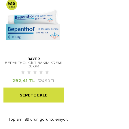
%10
indirimli
BAYER
BEPANTHOL CİLT BAKIM KREMİ
30 GR
292,41 TL
324,90 TL
SEPETE EKLE
Toplam 189 ürün görüntüleniyor.