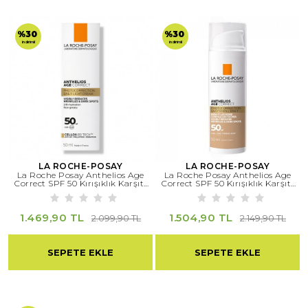
%30
%30
indirimli
indirimli
LA ROCHE-POSAY
LA ROCHE-POSAY
La Roche Posay Anthelios Age
La Roche Posay Anthelios Age
Correct SPF 50 Kırışıklık Karşıtı
Correct SPF 50 Kırışıklık Karşıtı
Krem 50 Ml
Krem 50 Ml - Renkli
1.469,90 TL
1.504,90 TL
2.099,90 TL
2.149,90 TL
SEPETE EKLE
SEPETE EKLE