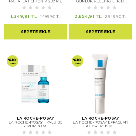
RAHATLATICI TONİK 200 ML
GÜNLÜK PEELİNG ETKİLİ
SERUM 30 ML
1.349,91 TL
2.654,91 TL
1.499,90 TL
2.949,90 TL
SEPETE EKLE
SEPETE EKLE
%10
%10
indirimli
indirimli
LA ROCHE-POSAY
LA ROCHE-POSAY
LA ROCHE-POSAY HYALU B5
LA ROCHE-POSAY EFFACLAR
SERUM 30 ML
A.I. KREM 15 ML