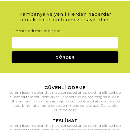
İyi hissetmenin de kendini “güzel” hissetmekle
bir bağı vardır kuşkusuz. Aynadan
Kampanya ve yeniliklerden haberdar
baktığımızda gördüğümüz yüz, kendimizi
olmak için e-bültenimize kayıt olun.
temsil eder. Kim yüzünü güzel görmek istemez
ki!
E-posta adresinizi giriniz.
Bu sebeple her şeyin en sağlıklı olanına doğru
meylederiz. Sağlıklı bir uyku, sağlıklı yiyecekler,
sağlıklı bir yaşam, spor gibi. Aslında bu bir
savunma dengesidir.
Cildimiz de vücudumuzun ilk savunma
katmanıdır diye düşünecek olursak,
tartışmasız ona iyi bakmak gerektiğini de
biliriz.
Yüz bakım ürünleri
ve
Cilt bakım
kremleri
işte burada yardımımıza koşar.
GÜVENLI ÖDEME
İyi Bir Cilde Sahip Olmanın Yoları
Lorem ipsum dolor sit amet, consectetur adipiscing elit, sed do
Nelerdir?
eiusmod tempor incididunt ut labore et dolore magna aliqua.
Ut enim ad minim veniam, quis nostrud exercitation ullamco
laboris nisi ut aliquip ex ea commodo consequat. Duis aute
Su dokunduğu her şeye hayat verir, cildimize
irure dolor in
de! Bol su içmekle birlikte, uyumadan önce ve
TESLIMAT
sabah uyanınca yüz yıkamak, ayrıca egzersiz ya
Lorem ipsum dolor sit amet, consectetur adipiscing elit, sed do
da spor yapmak gibi efor harcadığımız
eiusmod tempor incididunt ut labore et dolore magna aliqua.