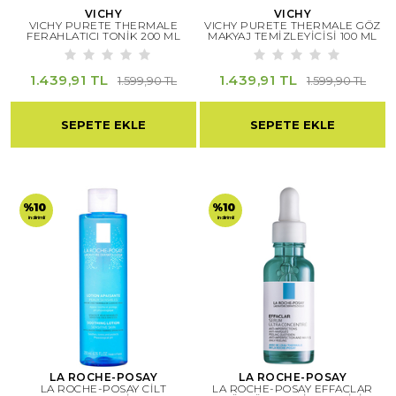
VICHY
VICHY
VICHY PURETE THERMALE
VICHY PURETE THERMALE GÖZ
FERAHLATICI TONİK 200 ML
MAKYAJ TEMİZLEYİCİSİ 100 ML
1.439,91 TL
1.439,91 TL
1.599,90 TL
1.599,90 TL
SEPETE EKLE
SEPETE EKLE
%10
%10
indirimli
indirimli
LA ROCHE-POSAY
LA ROCHE-POSAY
LA ROCHE-POSAY CİLT
LA ROCHE-POSAY EFFACLAR