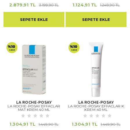
2.879,91 TL
1.124,91 TL
3.199,90 TL
1.249,90 TL
SEPETE EKLE
SEPETE EKLE
%10
%10
indirimli
indirimli
LA ROCHE-POSAY
LA ROCHE-POSAY
LA ROCHE-POSAY EFFACLAR
LA ROCHE-POSAY EFFACLAR K
MAT KREM 40 ML
KREM 40 ML
1.304,91 TL
1.304,91 TL
1.449,90 TL
1.449,90 TL