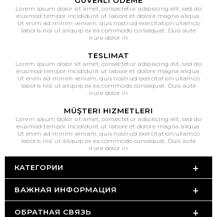
GÜVENLI ÖDEME
Lorem ipsum dolor sit amet, consectetur adipiscing elit, sed do
eiusmod tempor incididunt ut labore et dolore magna aliqua.
Ut enim ad minim veniam, quis nostrud exercitation ullamco
laboris nisi ut aliquip ex ea commodo consequat. Duis aute
irure dolor in
TESLIMAT
Lorem ipsum dolor sit amet, consectetur adipiscing elit, sed do
eiusmod tempor incididunt ut labore et dolore magna aliqua.
Ut enim ad minim veniam, quis nostrud exercitation ullamco
laboris nisi ut aliquip ex ea commodo consequat. Duis aute
irure dolor in
MÜŞTERI HIZMETLERI
Lorem ipsum dolor sit amet, consectetur adipiscing elit, sed do
eiusmod tempor incididunt ut labore et dolore magna aliqua.
Ut enim ad minim veniam, quis nostrud exercitation ullamco
laboris nisi ut aliquip ex ea commodo consequat. Duis aute
irure dolor in
КАТЕГОРИИ
ВАЖНАЯ ИНФОРМАЦИЯ
ОБРАТНАЯ СВЯЗЬ