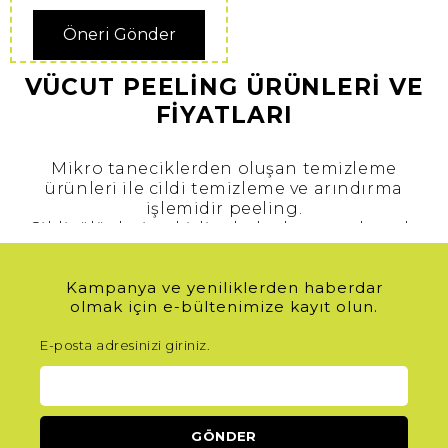
Öneri Gönder
VÜCUT PEELİNG ÜRÜNLERİ VE
FİYATLARI
Mikro taneciklerden oluşan temizleme
ürünleri ile cildi temizleme ve arındırma
işlemidir peeling.
Cildi ölü deri ve kirli tabakadan arındırarak
cildin yenilenmesine olanak tanıyan peeling,
yalnızca yüz el ve ayaktan ibaret değildir.
Kampanya ve yeniliklerden haberdar
Peeling uygulamasını tüm vücudumuz için de
olmak için e-bültenimize kayıt olun.
uygulanabilir.
Vücut peelingleri için en ideal zaman duş
E-posta adresinizi giriniz.
ve/veya banyo sonrasıdır.
Vücudumuza peeling uygulamadan önce
yapmamız gereken, vücut cilt tipimize uygun
bakım ürünleri seçmiş olmamızdır. Hassas,
kuru, karma, yağlı ya da normal cilt tipine