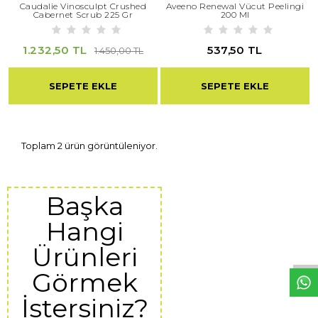
Caudalie Vinosculpt Crushed
Aveeno Renewal Vücut Peelingi
Cabernet Scrub 225 Gr
200 Ml
1.232,50 TL
537,50 TL
1.450,00 TL
SEPETE EKLE
SEPETE EKLE
Toplam 2 ürün görüntüleniyor.
Başka
W
h
t
s
a
p
p
D
e
s
e
H
a
t
t
Hangi
Ürünleri
Görmek
İstersiniz?