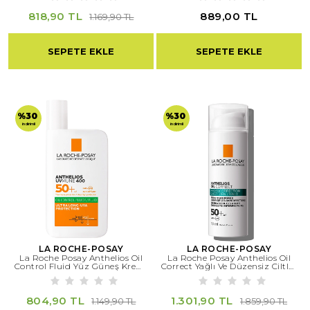
818,90 TL
889,00 TL
1.169,90 TL
SEPETE EKLE
SEPETE EKLE
%30
%30
indirimli
indirimli
LA ROCHE-POSAY
LA ROCHE-POSAY
La Roche Posay Anthelios Oil
La Roche Posay Anthelios Oil
W
h
t
s
a
p
p
D
e
s
e
H
a
t
t
Control Fluid Yüz Güneş Kremi
Correct Yağlı Ve Düzensiz Ciltler
50 Ml
Için Yüz Güneş Kremi 50 Ml
804,90 TL
1.301,90 TL
1.149,90 TL
1.859,90 TL