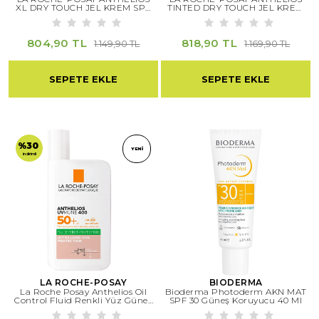
XL DRY TOUCH JEL KREM SPF
TINTED DRY TOUCH JEL KREM
50
SPF 50
804,90 TL
818,90 TL
1.149,90 TL
1.169,90 TL
SEPETE EKLE
SEPETE EKLE
%30
YENI
indirimli
LA ROCHE-POSAY
BIODERMA
La Roche Posay Anthelios Oil
Bioderma Photoderm AKN MAT
Control Fluid Renkli Yüz Güneş
SPF 30 Güneş Koruyucu 40 Ml
Kremi 50 Ml