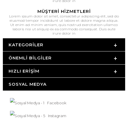
irure dolor in
MÜŞTERI HIZMETLERI
Lorem ipsum dolor sit amet, consectetur adipiscing elit, sed do
eiusmod tempor incididunt ut labore et dolore magna aliqua.
Ut enim ad minim veniam, quis nostrud exercitation ullamco
laboris nisi ut aliquip ex ea commodo consequat. Duis aute
irure dolor in
KATEGORILER
ÖNEMLI BILGILER
HIZLI ERIŞIM
SOSYAL MEDYA
Facebook
Instagram