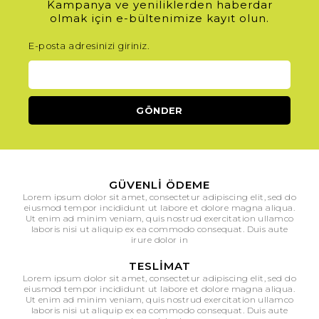
Kampanya ve yeniliklerden haberdar
olmak için e-bültenimize kayıt olun.
E-posta adresinizi giriniz.
GÜVENLI ÖDEME
Lorem ipsum dolor sit amet, consectetur adipiscing elit, sed do
eiusmod tempor incididunt ut labore et dolore magna aliqua.
Ut enim ad minim veniam, quis nostrud exercitation ullamco
laboris nisi ut aliquip ex ea commodo consequat. Duis aute
irure dolor in
TESLIMAT
Lorem ipsum dolor sit amet, consectetur adipiscing elit, sed do
eiusmod tempor incididunt ut labore et dolore magna aliqua.
Ut enim ad minim veniam, quis nostrud exercitation ullamco
laboris nisi ut aliquip ex ea commodo consequat. Duis aute