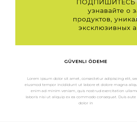
ПОДПИШИТЕСЬ 
узнавайте о 
продуктов, уника
эксклюзивных а
GÜVENLI ÖDEME
Lorem ipsum dolor sit amet, consectetur adipiscing elit, s
eiusmod tempor incididunt ut labore et dolore magna aliqu
enim ad minim veniam, quis nostrud exercitation ullam
laboris nisi ut aliquip ex ea commodo consequat. Duis aute 
dolor in