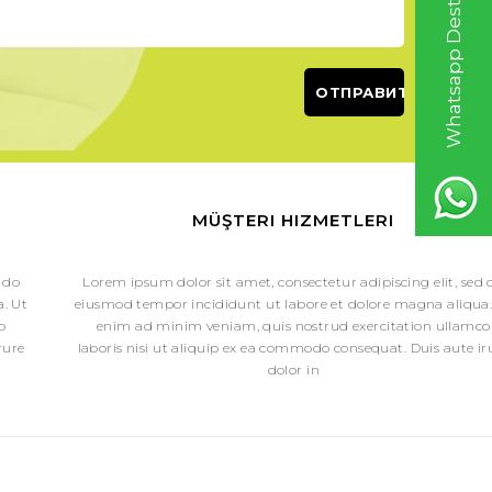
Whatsapp Destek Hattı
MÜŞTERI HIZMETLERI
 do
Lorem ipsum dolor sit amet, consectetur adipiscing elit, sed 
. Ut
eiusmod tempor incididunt ut labore et dolore magna aliqua.
o
enim ad minim veniam, quis nostrud exercitation ullamco
rure
laboris nisi ut aliquip ex ea commodo consequat. Duis aute ir
dolor in