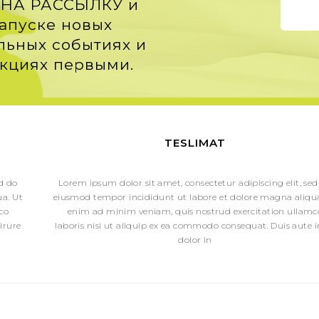
НА РАССЫЛКУ и
запуске новых
льных событиях и
кциях первыми.
TESLIMAT
ed do
Lorem ipsum dolor sit amet, consectetur adipiscing elit, sed
a. Ut
eiusmod tempor incididunt ut labore et dolore magna aliqua
co
enim ad minim veniam, quis nostrud exercitation ullamc
irure
laboris nisi ut aliquip ex ea commodo consequat. Duis aute i
dolor in