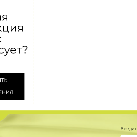
ая
кция
с
сует?
ИТЬ
ЕНИЯ
Введит