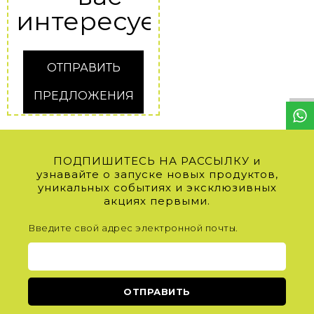
интересует?
W
h
t
s
a
p
p
D
e
s
e
H
a
t
t
ОТПРАВИТЬ
ПРЕДЛОЖЕНИЯ
ПОДПИШИТЕСЬ НА РАССЫЛКУ и
узнавайте о запуске новых продуктов,
уникальных событиях и эксклюзивных
акциях первыми.
Введите свой адрес электронной почты.