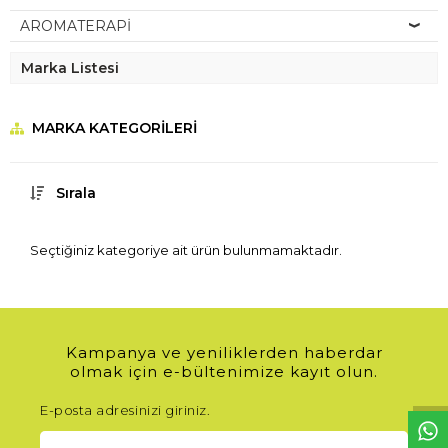
AROMATERAPİ
Marka Listesi
MARKA KATEGORILERI
Sırala
Seçtiğiniz kategoriye ait ürün bulunmamaktadır.
W
h
t
s
a
p
p
D
e
s
e
H
a
t
t
Kampanya ve yeniliklerden haberdar
olmak için e-bültenimize kayıt olun.
E-posta adresinizi giriniz.