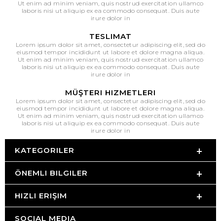
Ut enim ad minim veniam, quis nostrud exercitation ullamco
laboris nisi ut aliquip ex ea commodo consequat. Duis aute
irure dolor in
TESLIMAT
Lorem ipsum dolor sit amet, consectetur adipiscing elit, sed do
eiusmod tempor incididunt ut labore et dolore magna aliqua.
Ut enim ad minim veniam, quis nostrud exercitation ullamco
laboris nisi ut aliquip ex ea commodo consequat. Duis aute
irure dolor in
MÜŞTERI HIZMETLERI
Lorem ipsum dolor sit amet, consectetur adipiscing elit, sed do
eiusmod tempor incididunt ut labore et dolore magna aliqua.
Ut enim ad minim veniam, quis nostrud exercitation ullamco
laboris nisi ut aliquip ex ea commodo consequat. Duis aute
irure dolor in
KATEGORILER
ÖNEMLI BILGILER
HIZLI ERIŞIM
SOCIAL MEDIA