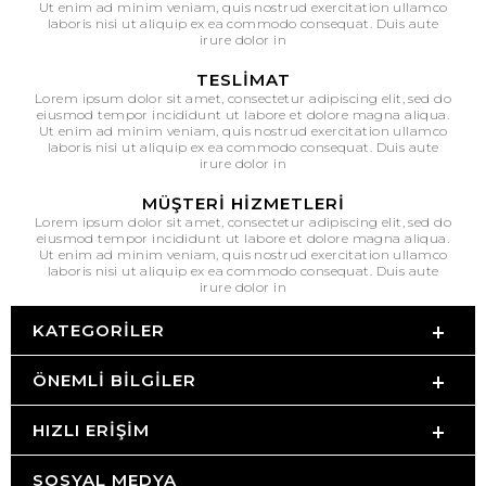
Ut enim ad minim veniam, quis nostrud exercitation ullamco
laboris nisi ut aliquip ex ea commodo consequat. Duis aute
irure dolor in
TESLIMAT
Lorem ipsum dolor sit amet, consectetur adipiscing elit, sed do
eiusmod tempor incididunt ut labore et dolore magna aliqua.
Ut enim ad minim veniam, quis nostrud exercitation ullamco
laboris nisi ut aliquip ex ea commodo consequat. Duis aute
irure dolor in
MÜŞTERI HIZMETLERI
Lorem ipsum dolor sit amet, consectetur adipiscing elit, sed do
eiusmod tempor incididunt ut labore et dolore magna aliqua.
Ut enim ad minim veniam, quis nostrud exercitation ullamco
laboris nisi ut aliquip ex ea commodo consequat. Duis aute
irure dolor in
KATEGORILER
ÖNEMLI BILGILER
HIZLI ERIŞIM
SOSYAL MEDYA