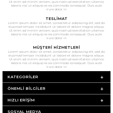
Ut enim ad minim veniam, quis nostrud exercitation ullamco
laboris nisi ut aliquip ex ea commodo consequat. Duis aute
irure dolor in
TESLIMAT
Lorem ipsum dolor sit amet, consectetur adipiscing elit, sed do
eiusmod tempor incididunt ut labore et dolore magna aliqua.
Ut enim ad minim veniam, quis nostrud exercitation ullamco
laboris nisi ut aliquip ex ea commodo consequat. Duis aute
irure dolor in
MÜŞTERI HIZMETLERI
Lorem ipsum dolor sit amet, consectetur adipiscing elit, sed do
eiusmod tempor incididunt ut labore et dolore magna aliqua.
Ut enim ad minim veniam, quis nostrud exercitation ullamco
laboris nisi ut aliquip ex ea commodo consequat. Duis aute
irure dolor in
KATEGORILER
ÖNEMLI BILGILER
HIZLI ERIŞIM
SOSYAL MEDYA