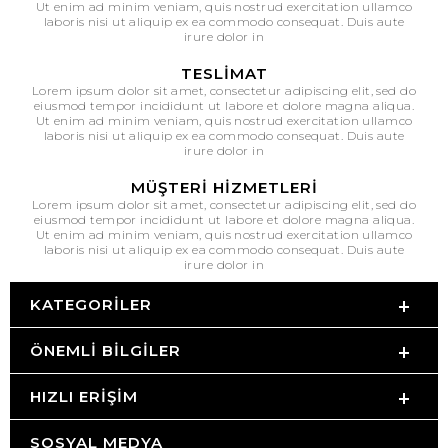
Ut enim ad minim veniam, quis nostrud exercitation ullamco
laboris nisi ut aliquip ex ea commodo consequat. Duis aute
irure dolor in
TESLIMAT
Lorem ipsum dolor sit amet, consectetur adipiscing elit, sed do
eiusmod tempor incididunt ut labore et dolore magna aliqua.
Ut enim ad minim veniam, quis nostrud exercitation ullamco
laboris nisi ut aliquip ex ea commodo consequat. Duis aute
irure dolor in
MÜŞTERI HIZMETLERI
Lorem ipsum dolor sit amet, consectetur adipiscing elit, sed do
eiusmod tempor incididunt ut labore et dolore magna aliqua.
Ut enim ad minim veniam, quis nostrud exercitation ullamco
laboris nisi ut aliquip ex ea commodo consequat. Duis aute
irure dolor in
KATEGORILER
ÖNEMLI BILGILER
HIZLI ERIŞIM
SOSYAL MEDYA