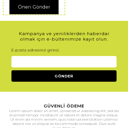
Öneri Gönder
Kampanya ve yeniliklerden haberdar
olmak için e-bültenimize kayıt olun.
E-posta adresinizi giriniz.
GÜVENLI ÖDEME
Lorem ipsum dolor sit amet, consectetur adipiscing elit, sed do
eiusmod tempor incididunt ut labore et dolore magna aliqua.
Ut enim ad minim veniam, quis nostrud exercitation ullamco
laboris nisi ut aliquip ex ea commodo consequat. Duis aute
irure dolor in