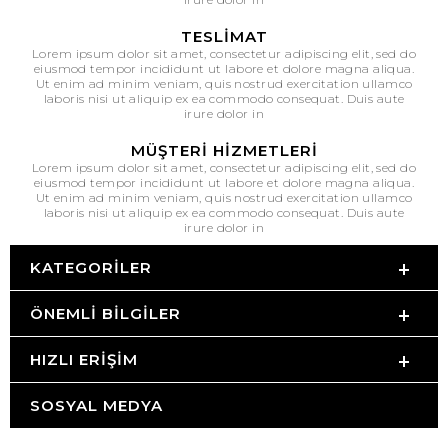
TESLIMAT
Lorem ipsum dolor sit amet, consectetur adipiscing elit, sed do
eiusmod tempor incididunt ut labore et dolore magna aliqua.
Ut enim ad minim veniam, quis nostrud exercitation ullamco
laboris nisi ut aliquip ex ea commodo consequat. Duis aute
irure dolor in
MÜŞTERI HIZMETLERI
Lorem ipsum dolor sit amet, consectetur adipiscing elit, sed do
eiusmod tempor incididunt ut labore et dolore magna aliqua.
Ut enim ad minim veniam, quis nostrud exercitation ullamco
laboris nisi ut aliquip ex ea commodo consequat. Duis aute
irure dolor in
KATEGORILER
ÖNEMLI BILGILER
HIZLI ERIŞIM
SOSYAL MEDYA