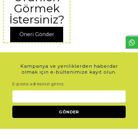
Görmek
W
h
t
s
a
p
p
D
e
s
e
H
a
t
t
İstersiniz?
Öneri Gönder
Kampanya ve yeniliklerden haberdar
olmak için e-bültenimize kayıt olun.
E-posta adresinizi giriniz.