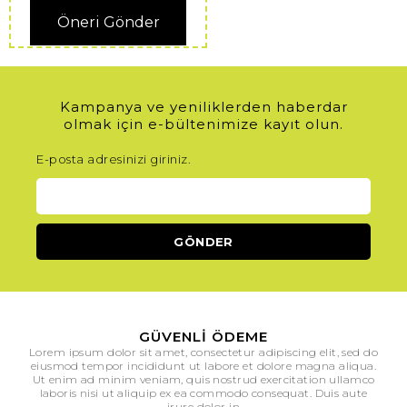
Öneri Gönder
Kampanya ve yeniliklerden haberdar
olmak için e-bültenimize kayıt olun.
E-posta adresinizi giriniz.
GÜVENLI ÖDEME
Lorem ipsum dolor sit amet, consectetur adipiscing elit, sed do
eiusmod tempor incididunt ut labore et dolore magna aliqua.
Ut enim ad minim veniam, quis nostrud exercitation ullamco
laboris nisi ut aliquip ex ea commodo consequat. Duis aute
irure dolor in