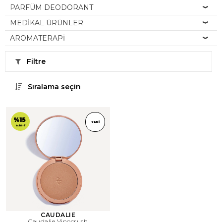
PARFÜM DEODORANT
MEDİKAL ÜRÜNLER
AROMATERAPİ
Filtre
Sıralama seçin
%15
YENI
indirimli
CAUDALIE
Caudalie Vinocrush