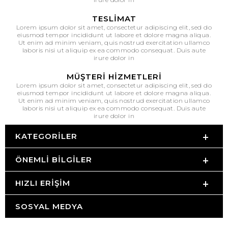
TESLIMAT
Lorem ipsum dolor sit amet, consectetur adipiscing elit, sed do
eiusmod tempor incididunt ut labore et dolore magna aliqua.
Ut enim ad minim veniam, quis nostrud exercitation ullamco
laboris nisi ut aliquip ex ea commodo consequat. Duis aute
irure dolor in
MÜŞTERI HIZMETLERI
Lorem ipsum dolor sit amet, consectetur adipiscing elit, sed do
eiusmod tempor incididunt ut labore et dolore magna aliqua.
Ut enim ad minim veniam, quis nostrud exercitation ullamco
laboris nisi ut aliquip ex ea commodo consequat. Duis aute
irure dolor in
KATEGORILER
ÖNEMLI BILGILER
HIZLI ERIŞIM
SOSYAL MEDYA