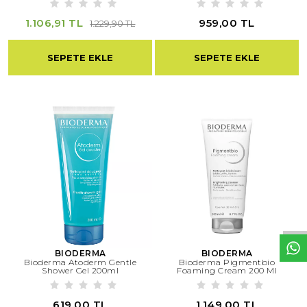
1.106,91 TL
959,00 TL
1.229,90 TL
SEPETE EKLE
SEPETE EKLE
W
h
t
s
a
p
p
D
e
s
e
H
a
t
t
BIODERMA
BIODERMA
Bioderma Atoderm Gentle
Bioderma Pigmentbio
Shower Gel 200ml
Foaming Cream 200 Ml
619,00 TL
1.149,00 TL