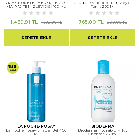
VICHY PURETE THERMALE GÖZ
Caudalie Vinopure Temizleyici
MAKYAJ TEMİZLEYİCİSİ 100 ML
Tonik 200 Ml
1.439,91 TL
765,00 TL
1.599,90 TL
900,00 TL
SEPETE EKLE
SEPETE EKLE
%10
indirimli
LA ROCHE-POSAY
BIODERMA
La Roche Posay Effaclar Jel 400
Bioderma Hydrabio Milky
Ml
Cleanser 250ml