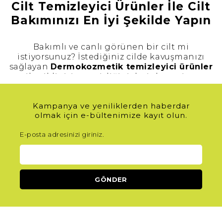
Cilt Temizleyici Ürünler İle Cilt
Bakımınızı En İyi Şekilde Yapın
Bakımlı ve canlı görünen bir cilt mi
istiyorsunuz? İstediğiniz cilde kavuşmanızı
sağlayan
Dermokozmetik temizleyici ürünler
ile cildinizin temizliğini derinlemesine
sağlayabilirsiniz. Böylelikle cildinizin taze,
pürüzsüz ve kusursuz bir görünüme
Kampanya ve yeniliklerden haberdar
kavuşmasına yardımcı olabilirsiniz. Uygun
olmak için e-bültenimize kayıt olun.
fiyatlı, geniş ürün seçenekleri ile aradığınız cilt
temizleyicilere Milafarma ile ulaşabilir;
E-posta adresinizi giriniz.
ürünleri karşılaştırarak sizin için en uygun
olan ürünleri hemen sepetinize
ekleyebilirsiniz!
Derinlemesine Cilt Temizliği İle Cildinize
Nefes Aldırın
Gün içerisinde hem cildin kendi ürettiği yağ
hem makyaj hem dış faktörler nedeniyle cilt
kirlenmektedir. Gözenekler tıkanmakta ve cilt