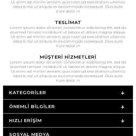
Ut enim ad minim veniam, quis nostrud exercitation ullamco
laboris nisi ut aliquip ex ea commodo consequat. Duis aute
irure dolor in
TESLIMAT
Lorem ipsum dolor sit amet, consectetur adipiscing elit, sed do
eiusmod tempor incididunt ut labore et dolore magna aliqua.
Ut enim ad minim veniam, quis nostrud exercitation ullamco
laboris nisi ut aliquip ex ea commodo consequat. Duis aute
irure dolor in
MÜŞTERI HIZMETLERI
Lorem ipsum dolor sit amet, consectetur adipiscing elit, sed do
eiusmod tempor incididunt ut labore et dolore magna aliqua.
Ut enim ad minim veniam, quis nostrud exercitation ullamco
laboris nisi ut aliquip ex ea commodo consequat. Duis aute
irure dolor in
KATEGORILER
ÖNEMLI BILGILER
HIZLI ERIŞIM
SOSYAL MEDYA