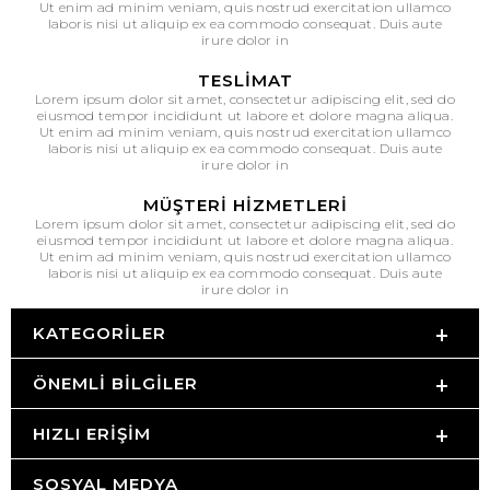
Ut enim ad minim veniam, quis nostrud exercitation ullamco
laboris nisi ut aliquip ex ea commodo consequat. Duis aute
irure dolor in
TESLIMAT
Lorem ipsum dolor sit amet, consectetur adipiscing elit, sed do
eiusmod tempor incididunt ut labore et dolore magna aliqua.
Ut enim ad minim veniam, quis nostrud exercitation ullamco
laboris nisi ut aliquip ex ea commodo consequat. Duis aute
irure dolor in
MÜŞTERI HIZMETLERI
Lorem ipsum dolor sit amet, consectetur adipiscing elit, sed do
eiusmod tempor incididunt ut labore et dolore magna aliqua.
Ut enim ad minim veniam, quis nostrud exercitation ullamco
laboris nisi ut aliquip ex ea commodo consequat. Duis aute
irure dolor in
KATEGORILER
ÖNEMLI BILGILER
HIZLI ERIŞIM
SOSYAL MEDYA