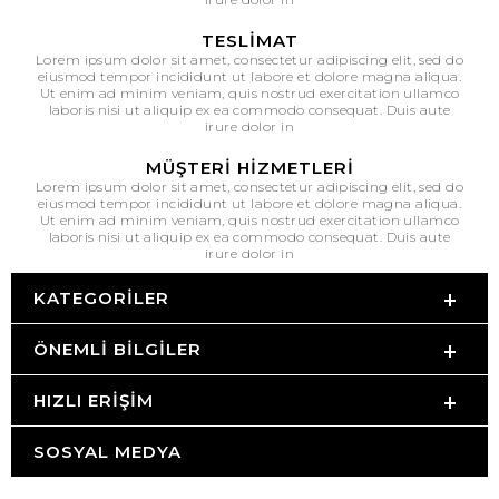
TESLIMAT
Lorem ipsum dolor sit amet, consectetur adipiscing elit, sed do
eiusmod tempor incididunt ut labore et dolore magna aliqua.
Ut enim ad minim veniam, quis nostrud exercitation ullamco
laboris nisi ut aliquip ex ea commodo consequat. Duis aute
irure dolor in
MÜŞTERI HIZMETLERI
Lorem ipsum dolor sit amet, consectetur adipiscing elit, sed do
eiusmod tempor incididunt ut labore et dolore magna aliqua.
Ut enim ad minim veniam, quis nostrud exercitation ullamco
laboris nisi ut aliquip ex ea commodo consequat. Duis aute
irure dolor in
KATEGORILER
ÖNEMLI BILGILER
HIZLI ERIŞIM
SOSYAL MEDYA