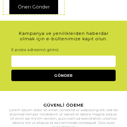
Öneri Gönder
Kampanya ve yeniliklerden haberdar
olmak için e-bültenimize kayıt olun.
E-posta adresinizi giriniz.
GÜVENLI ÖDEME
Lorem ipsum dolor sit amet, consectetur adipiscing elit, sed do
eiusmod tempor incididunt ut labore et dolore magna aliqua.
Ut enim ad minim veniam, quis nostrud exercitation ullamco
laboris nisi ut aliquip ex ea commodo consequat. Duis aute
irure dolor in