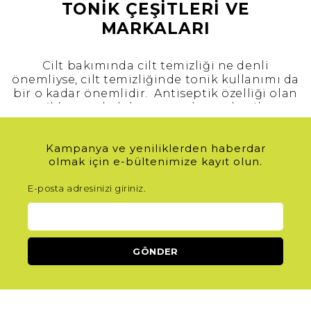
TONİK ÇEŞİTLERİ VE
MARKALARI
Cilt bakımında cilt temizliği ne denli
önemliyse, cilt temizliğinde tonik kullanımı da
bir o kadar önemlidir. Antiseptik özelliği olan
tonikler, canlı dokuya uygulanarak mikrop
karşıtı maddeler sayesinde cildi temizler ve
zararlı/yabancı maddelerden, gün boyu yüzde
Kampanya ve yeniliklerden haberdar
biriken tozlardan yüzü arındırır.
olmak için e-bültenimize kayıt olun.
Yıkanıp kurulanan cilde tonik uygulandığında,
gözeneklerde kalan kirler derinlemesine
E-posta adresinizi giriniz.
temizlenir.
Gözenekleri temizleyen tonik, cildi sıkılaştırma
özelliğine sahiptir. Cildin ph dengesini ve cilt
nemini korur.
Cildi tazeleyen tonik, ciltteki yağ aşırılığını
emerek akne ve sivilce oluşumunu
engellemeye yardımcı olur.
Yalnızca cildin temizlenmesini ve canlı
görünmesini sağlamakla kalmayan tonikler,