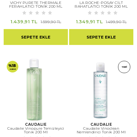
VICHY PURETE THERMALE
LA ROCHE-POSAY CİLT
FERAHLATICI TONİK 200 ML
RAHATLATICI TONİK 200 ML
1.439,91 TL
1.349,91 TL
1.599,90 TL
1.499,90 TL
SEPETE EKLE
SEPETE EKLE
%15
YENI
indirimli
CAUDALIE
CAUDALIE
Caudalie Vinopure Temizleyici
Caudalie Vinoclean
Tonik 200 Ml
Nemlendirici Tonik 200 Ml