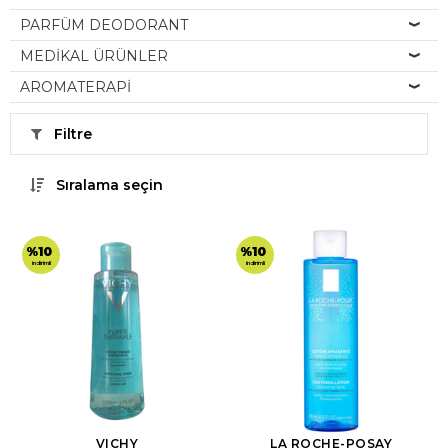
PARFÜM DEODORANT
MEDİKAL ÜRÜNLER
AROMATERAPİ
Filtre
Sıralama seçin
%10
%10
indirimli
indirimli
VICHY
LA ROCHE-POSAY