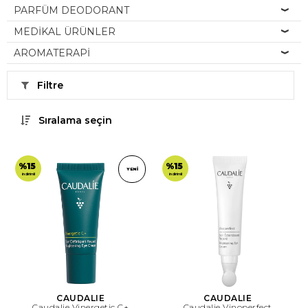
PARFÜM DEODORANT
MEDİKAL ÜRÜNLER
AROMATERAPİ
Filtre
Sıralama seçin
%15
%15
YENI
indirimli
indirimli
CAUDALIE
CAUDALIE
Caudalie Vinergetic C+
Caudalie Vinoperfect