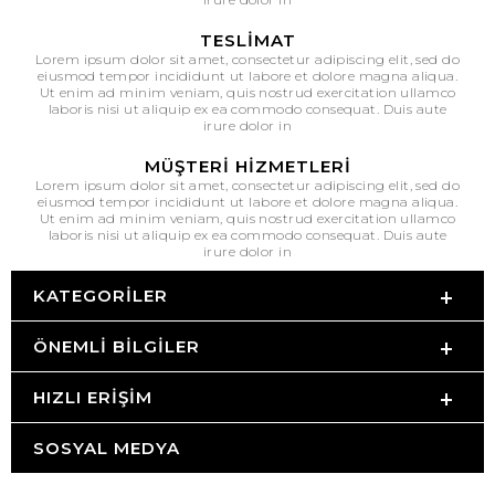
TESLIMAT
Lorem ipsum dolor sit amet, consectetur adipiscing elit, sed do
eiusmod tempor incididunt ut labore et dolore magna aliqua.
Ut enim ad minim veniam, quis nostrud exercitation ullamco
laboris nisi ut aliquip ex ea commodo consequat. Duis aute
irure dolor in
MÜŞTERI HIZMETLERI
Lorem ipsum dolor sit amet, consectetur adipiscing elit, sed do
eiusmod tempor incididunt ut labore et dolore magna aliqua.
Ut enim ad minim veniam, quis nostrud exercitation ullamco
laboris nisi ut aliquip ex ea commodo consequat. Duis aute
irure dolor in
KATEGORILER
ÖNEMLI BILGILER
HIZLI ERIŞIM
SOSYAL MEDYA