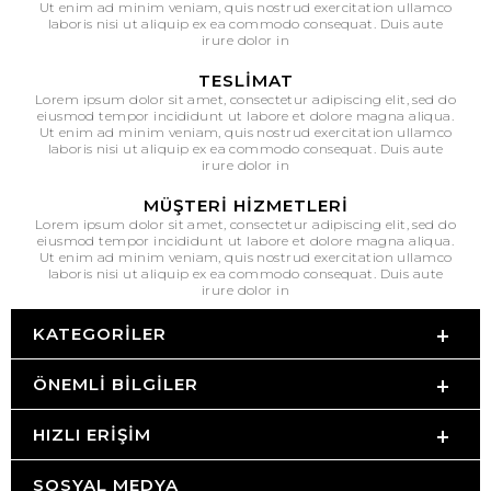
Ut enim ad minim veniam, quis nostrud exercitation ullamco
laboris nisi ut aliquip ex ea commodo consequat. Duis aute
irure dolor in
TESLIMAT
Lorem ipsum dolor sit amet, consectetur adipiscing elit, sed do
eiusmod tempor incididunt ut labore et dolore magna aliqua.
Ut enim ad minim veniam, quis nostrud exercitation ullamco
laboris nisi ut aliquip ex ea commodo consequat. Duis aute
irure dolor in
MÜŞTERI HIZMETLERI
Lorem ipsum dolor sit amet, consectetur adipiscing elit, sed do
eiusmod tempor incididunt ut labore et dolore magna aliqua.
Ut enim ad minim veniam, quis nostrud exercitation ullamco
laboris nisi ut aliquip ex ea commodo consequat. Duis aute
irure dolor in
KATEGORILER
ÖNEMLI BILGILER
HIZLI ERIŞIM
SOSYAL MEDYA