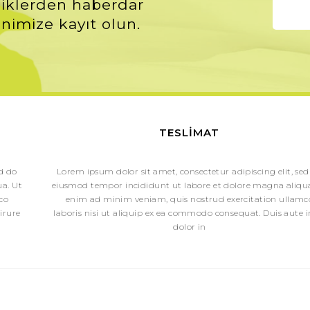
iklerden haberdar
nimize kayıt olun.
TESLIMAT
ed do
Lorem ipsum dolor sit amet, consectetur adipiscing elit, sed
a. Ut
eiusmod tempor incididunt ut labore et dolore magna aliqua
co
enim ad minim veniam, quis nostrud exercitation ullamc
irure
laboris nisi ut aliquip ex ea commodo consequat. Duis aute i
dolor in