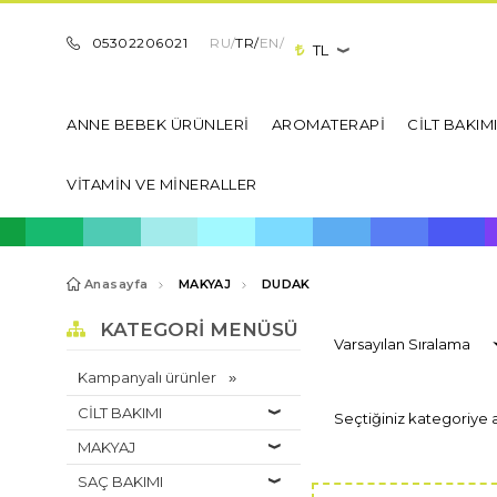
05302206021
RU/
TR/
EN/
TL
ANNE BEBEK ÜRÜNLERİ
AROMATERAPİ
CİLT BAKIM
VİTAMİN VE MİNERALLER
Anasayfa
MAKYAJ
DUDAK
KATEGORI MENÜSÜ
Kampanyalı ürünler
CİLT BAKIMI
Seçtiğiniz kategoriye 
MAKYAJ
SAÇ BAKIMI