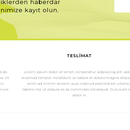
iklerden haberdar
nimize kayıt olun.
TESLIMAT
ed do
Lorem ipsum dolor sit amet, consectetur adipiscing elit, sed
a. Ut
eiusmod tempor incididunt ut labore et dolore magna aliqua
co
enim ad minim veniam, quis nostrud exercitation ullamc
irure
laboris nisi ut aliquip ex ea commodo consequat. Duis aute i
dolor in