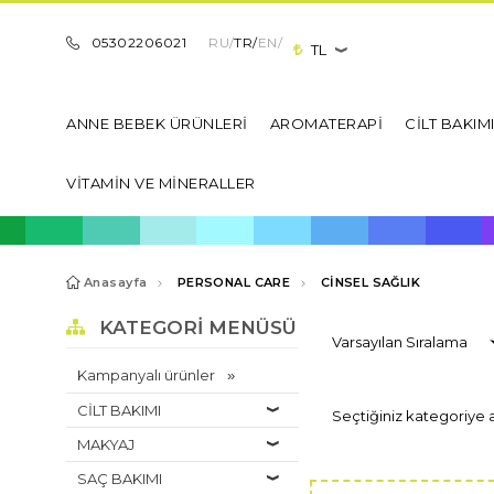
05302206021
RU/
TR/
EN/
TL
ANNE BEBEK ÜRÜNLERİ
AROMATERAPİ
CİLT BAKIM
VİTAMİN VE MİNERALLER
Anasayfa
PERSONAL CARE
CİNSEL SAĞLIK
KATEGORI MENÜSÜ
Kampanyalı ürünler
CİLT BAKIMI
Seçtiğiniz kategoriye 
MAKYAJ
SAÇ BAKIMI