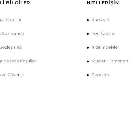
I BILGILER
HIZLI ERIŞIM
mat Koşulları
Anasayfa
k Sözleşmesi
Yeni Ürünler
 Sözleşmesi
İndirimdekiler
ti ve İade Koşulları
Müşteri Hizmetleri
ik ve Güvenlik
Sepetim
T
-Soft
E-Ticaret
Sistemleriyle Hazırlanmıştır.