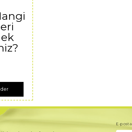
Hangi
eri
ek
niz?
nder
E-posta 