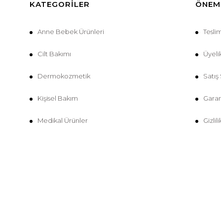
KATEGORILER
ÖNEML
Anne Bebek Ürünleri
Tesli
Cilt Bakımı
Üyeli
Dermokozmetik
Satış
Kişisel Bakım
Garan
Medikal Ürünler
Gizlil