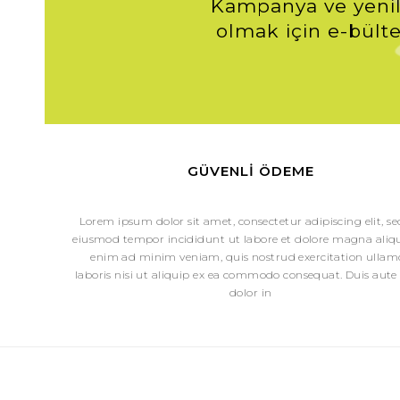
Kampanya ve yenil
olmak için e-bülte
GÜVENLI ÖDEME
Lorem ipsum dolor sit amet, consectetur adipiscing elit, s
eiusmod tempor incididunt ut labore et dolore magna aliqu
enim ad minim veniam, quis nostrud exercitation ullam
laboris nisi ut aliquip ex ea commodo consequat. Duis aute 
dolor in