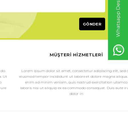
Whatsapp Destek Hattı
MÜŞTERI HIZMETLERI
 do
Lorem ipsum dolor sit amet, consectetur adipiscing elit, sed 
. Ut
eiusmod tempor incididunt ut labore et dolore magna aliqua.
o
enim ad minim veniam, quis nostrud exercitation ullamco
rure
laboris nisi ut aliquip ex ea commodo consequat. Duis aute ir
dolor in