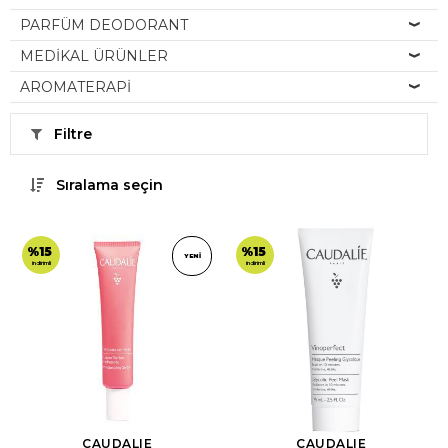
PARFÜM DEODORANT
MEDİKAL ÜRÜNLER
AROMATERAPİ
Filtre
Sıralama seçin
%15
%15
YENI
indirimli
indirimli
CAUDALIE
CAUDALIE