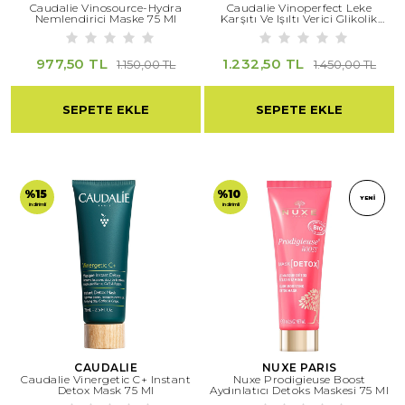
Caudalie Vinosource-Hydra
Caudalie Vinoperfect Leke
Nemlendirici Maske 75 Ml
Karşıtı Ve Işıltı Verici Glikolik
Maske 75 Ml
977,50 TL
1.232,50 TL
1.150,00 TL
1.450,00 TL
SEPETE EKLE
SEPETE EKLE
%15
%10
YENI
indirimli
indirimli
CAUDALIE
NUXE PARIS
Caudalie Vinergetic C+ Instant
Nuxe Prodigieuse Boost
Detox Mask 75 Ml
Aydınlatıcı Detoks Maskesi 75 Ml