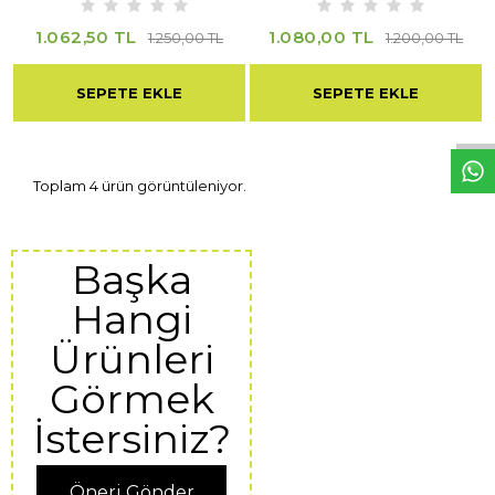
1.062,50 TL
1.080,00 TL
1.250,00 TL
1.200,00 TL
W
h
t
s
a
p
p
D
e
s
e
H
a
t
t
SEPETE EKLE
SEPETE EKLE
Toplam 4 ürün görüntüleniyor.
Başka
Hangi
Ürünleri
Görmek
İstersiniz?
Öneri Gönder