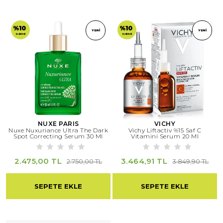
%10
%10
YENI
YENI
indirimli
indirimli
NUXE PARIS
VICHY
Nuxe Nuxuriance Ultra The Dark
Vichy Liftactiv %15 Saf C
Spot Correcting Serum 30 Ml
Vitamini Serum 20 Ml
2.475,00 TL
3.464,91 TL
2.750,00 TL
3.849,90 TL
SEPETE EKLE
SEPETE EKLE