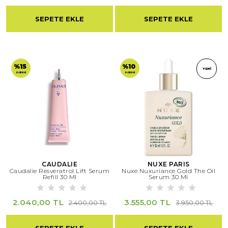
SEPETE EKLE
SEPETE EKLE
%15
%10
YENI
indirimli
indirimli
CAUDALIE
NUXE PARIS
Caudalie Resveratrol Lift Serum
Nuxe Nuxuriance Gold The Oil
Refill 30 Ml
Serum 30 Ml
2.040,00 TL
3.555,00 TL
2.400,00 TL
3.950,00 TL