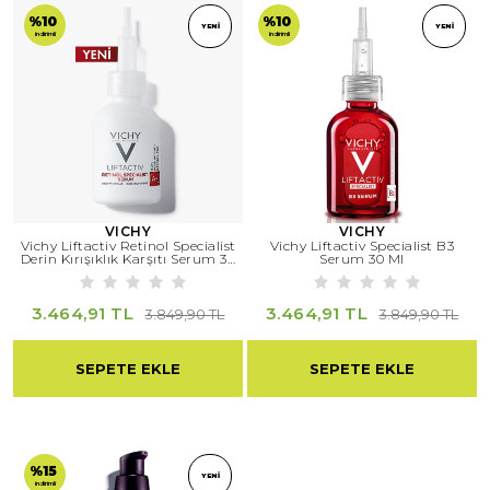
%10
%10
YENI
YENI
indirimli
indirimli
VICHY
VICHY
Vichy Liftactiv Retinol Specialist
Vichy Liftactiv Specialist B3
Derin Kırışıklık Karşıtı Serum 30
Serum 30 Ml
Ml
3.464,91 TL
3.464,91 TL
3.849,90 TL
3.849,90 TL
SEPETE EKLE
SEPETE EKLE
%15
YENI
indirimli