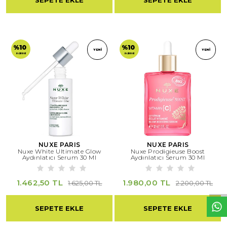
SEPETE EKLE
SEPETE EKLE
%10
%10
YENI
YENI
indirimli
indirimli
NUXE PARIS
NUXE PARIS
Nuxe White Ultimate Glow
Nuxe Prodigieuse Boost
W
h
t
s
a
p
p
D
e
s
e
H
a
t
t
Aydınlatıcı Serum 30 Ml
Aydınlatıcı Serum 30 Ml
1.462,50 TL
1.980,00 TL
1.625,00 TL
2.200,00 TL
SEPETE EKLE
SEPETE EKLE