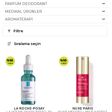
PARFÜM DEODORANT
MEDİKAL ÜRÜNLER
AROMATERAPİ
Filtre
Sıralama seçin
%10
%10
indirimli
indirimli
LA ROCHE-POSAY
NUXE PARIS
LA ROCHE-POSAY EFFACLAR
NUXE MERVEİLLANCE EXPERT