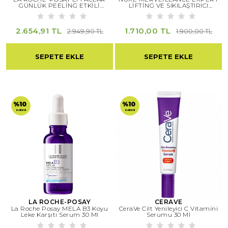
GÜNLÜK PEELİNG ETKİLİ
LİFTİNG VE SIKILAŞTIRICI
SERUM 30 ML
ETKİLİ SERUM 30 ML
2.654,91 TL
1.710,00 TL
2.949,90 TL
1.900,00 TL
SEPETE EKLE
SEPETE EKLE
%10
%10
indirimli
indirimli
LA ROCHE-POSAY
CERAVE
La Roche Posay MELA B3 Koyu
CeraVe Cilt Yenileyici C Vitamini
Leke Karşıtı Serum 30 Ml
Serumu 30 Ml