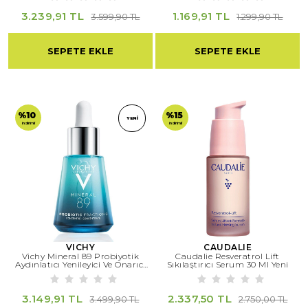
3.239,91 TL
1.169,91 TL
3.599,90 TL
1.299,90 TL
SEPETE EKLE
SEPETE EKLE
%10
%15
YENI
indirimli
indirimli
VICHY
CAUDALIE
Vichy Mineral 89 Probiyotik
Caudalie Resveratrol Lift
Aydınlatıcı Yenileyici Ve Onarıcı
Sıkılaştırıcı Serum 30 Ml Yeni
Serum 30 Ml
3.149,91 TL
2.337,50 TL
3.499,90 TL
2.750,00 TL