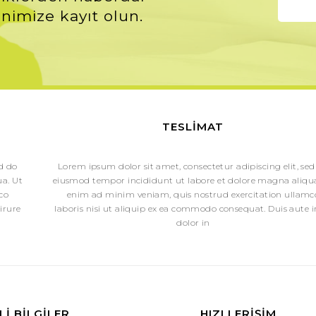
nimize kayıt olun.
Eğer Yağlı Bir Cilde Sahipseni
n handikabı sivilce oluşumuyla karşı karşıya kalmak
ciltler için yüz temizleme jeli
k
Effaclar Mikro Peeling jel
,
yağlı ciltler için yüz
 yağlı bir cilde sahipseniz, rahatlıkla tercih edebi
103,41 tl ederinde
izliğinden sonra yapılacak diğer şey, yağlı cilt tip
TESLIMAT
assas ciltler için uygun olan
La Rohce Posay Effacl
kne oluşumunu engeller. Gözenekleri sıkılaştıran b
ed do
Lorem ipsum dolor sit amet, consectetur adipiscing elit, sed
Kuru Bir Cilde Sahipseniz Yüz Ba
a. Ut
eiusmod tempor incididunt ut labore et dolore magna aliqua
 aksine kuru ciltlerin yağ üretimi normalin altında
co
enim ad minim veniam, quis nostrud exercitation ullamc
ciltte pullanma ve döküntü oluş
irure
laboris nisi ut aliquip ex ea commodo consequat. Duis aute i
ipseniz,
kuru ciltler için yüz temizleme jeli
, alkol
dolor in
andırıcı peeling maske ya da Caudalie yoğun nemlen
maske, yüzdeki mat görünümün yerine canlı ve pü
emlendirmek çok önemlidir. Öncelikle unutulmaması
 muhafaza eder, nem kaybını önlemeye yardımcı ol
ltler temizlenirken, Avéne kuru ve hassas ciltler i
a gibi sorunlarla karşılaşan hassas ciltler için yü
I BILGILER
HIZLI ERIŞIM