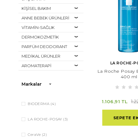
KİŞİSEL BAKIM
ANNE BEBEK ÜRÜNLERİ
VİTAMİN-SAĞLIK
DERMOKOZMETİK
PARFÜM DEODORANT
MEDİKAL ÜRÜNLER
LA ROCHE-P
AROMATERAPİ
La Roche Posay Ef
400 ml
Markalar
1.106,91 TL
1.2
BIODERMA
(4)
SEPETE E
LA ROCHE-POSAY
(3)
CeraVe
(2)