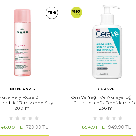
%10
YENI
indirimli
NUXE PARIS
CERAVE
Nuxe Very Rose 3 in 1
CeraVe Yağlı Ve Akneye Eğili
endirici Temizleme Suyu
Ciltler İçin Yüz Temizleme Je
200 ml
236 ml
48,00 TL
854,91 TL
720,00 TL
949,90 TL