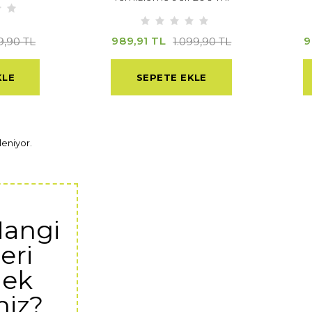
989,91 TL
9
9,90 TL
1.099,90 TL
KLE
SEPETE EKLE
leniyor.
Hangi
eri
ek
niz?