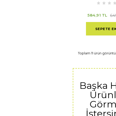
584,91 TL
64
SEPETE E
Toplam 11 ürün görüntü
Başka 
Ürünl
Görm
İstersi