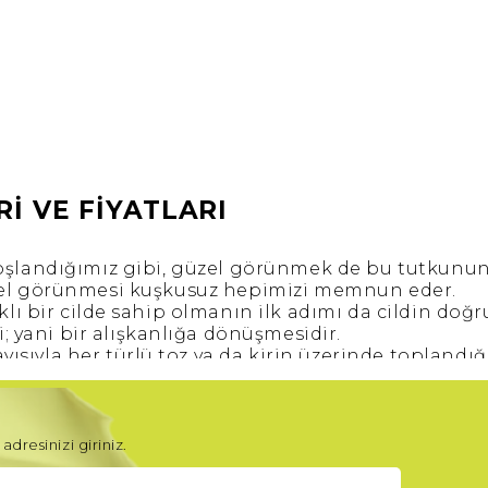
İ VE FİYATLARI
hoşlandığımız gibi, güzel görünmek de bu tutkunun
zel görünmesi kuşkusuz hepimizi memnun eder.
ıklı bir cilde sahip olmanın ilk adımı da cildin doğr
; yani bir alışkanlığa dönüşmesidir.
ayısıyla her türlü toz ya da kirin üzerinde toplandığ
r.
ından hem de parlak bir cilde sahip olmak açısınd
nir ve akne oluşumu engellenir.
izleme
rutininin aksatılmamasıdır. Yüzünüzü ılık su
adresinizi giriniz.
un seçimlerle cilt temizliği uygulamak ve ardında
ildi nemlendirmektir.