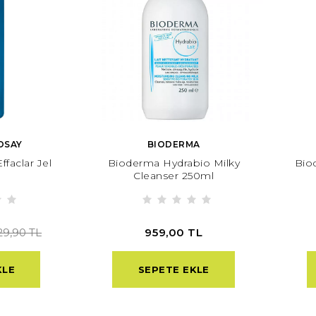
OSAY
BIODERMA
faclar Jel
Bioderma Hydrabio Milky
Bio
Cleanser 250ml
959,00 TL
29,90 TL
KLE
SEPETE EKLE