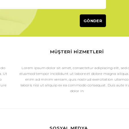
z Ne Yapmalısınız?
tır. Sivilce ve akne oluşumunu engellemek için,
yağl
ullanmak gerekir.
 temizleme
jeli önerileri arasına alacağımız bir ürün
leceğiniz
La Roche Posey Effaclar yüz temizleme j
dir.
ine uygun nemlendirici kullanmaktır. 125,91 tl ederin
MÜŞTERI HIZMETLERI
ar
mat krem, sebum üretimini yavaşlatarak, sivilce 
u krem, yüzde uzun süre matlık sağlar.
 do
Lorem ipsum dolor sit amet, consectetur adipiscing elit, sed 
kımı Nasıl Olmalı?
. Ut
eiusmod tempor incididunt ut labore et dolore magna aliqua.
dır. Bu da cildin mat görünmesine sebep olur ve hat
o
enim ad minim veniam, quis nostrud exercitation ullamco
masına neden olur.
rure
laboris nisi ut aliquip ex ea commodo consequat. Duis aute ir
süz tonik ve yağ depolayıcı nemlendiriciler kullanm
dolor in
dirici etkili peeling kullanılabilir. Nuxe canlandı
rüzsüz bir görünüm sağlamaya yardımcı olur.
 gerekir ki, nemlendiriciler cilde nem katmaz anc
ur ve daha nemli hale gelmesine yardımcı olur.
çin uygun olan temizleme sütü kullanılabilir.
z temizleme jeli önerileri arasına konulabilecek Du
SOSYAL MEDYA