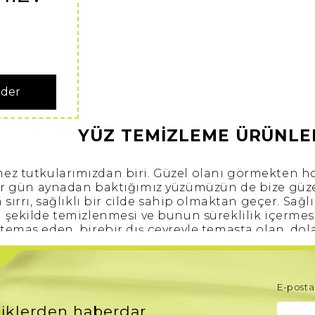
nder
YÜZ TEMİZLEME ÜRÜNLER
mez tutkularımızdan biri. Güzel olanı görmekten 
er gün aynadan baktığımız yüzümüzün de bize gü
 sırrı, sağlıklı bir cilde sahip olmaktan geçer. Sağl
şekilde temizlenmesi ve bunun süreklilik içermesi
a temas eden, birebir dış çevreyle temasta olan, dol
dış tabakamızdı
rin buluştuğu cildin temizlenmesi hem sağlık açıs
elzemdir. Böylece tıkanan gözenekler temizle
iğinde yapılması gereken ilk adım
günlük yüz tem
E-posta 
tlaka yıkanmalıdır. Sonraki adım cilt tipinize uyg
iklerden haberdar
cildinize uygun nemlendiricilerle c