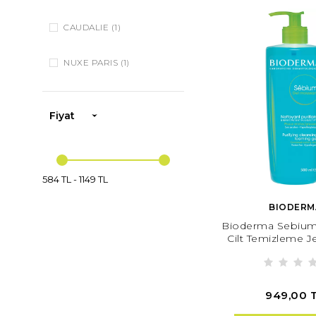
CAUDALIE
(1)
NUXE PARIS
(1)
Fiyat
584 TL
-
1149 TL
BIODERM
Bioderma Sebiu
Cilt Temizleme J
949,00 