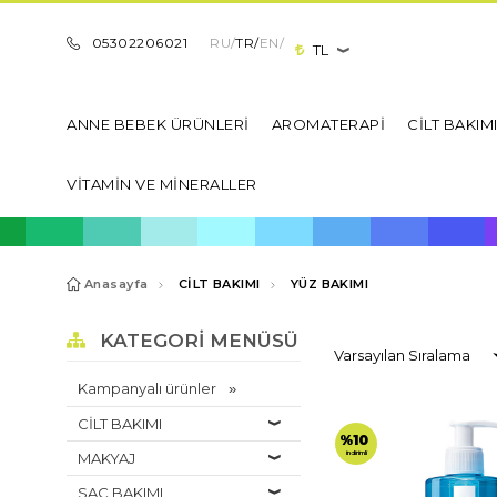
05302206021
RU/
TR/
EN/
TL
ANNE BEBEK ÜRÜNLERİ
AROMATERAPİ
CİLT BAKIM
VİTAMİN VE MİNERALLER
Anasayfa
CİLT BAKIMI
YÜZ BAKIMI
KATEGORI MENÜSÜ
Kampanyalı ürünler
CİLT BAKIMI
%10
indirimli
MAKYAJ
SAÇ BAKIMI