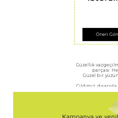
Öneri Gö
Güzellik vazgeçil
parçası. H
Güzel bir yüzün
Cildimiz, dışarıyl
Bunca toz ve ki
Doğru yüz temizl
sabah ve akşam mu
Kampanya ve yenil