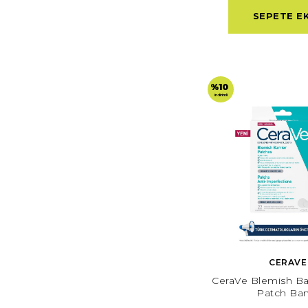
SEPETE E
%10
indirimli
CERAVE
CeraVe Blemish Bar
Patch Ban