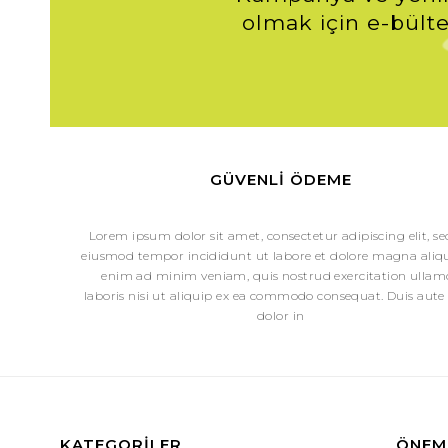
olmak için e-bülte
Yağlı bir cildi
La Roche – Posay 
Akneye meyilli ve
Yağlı cildin tem
GÜVENLI ÖDEME
olan, yağlı ve h
a
Lorem ipsum dolor sit amet, consectetur adipiscing elit, s
eiusmod tempor incididunt ut labore et dolore magna aliqu
Yağlı ciltlerin
enim ad minim veniam, quis nostrud exercitation ullam
laboris nisi ut aliquip ex ea commodo consequat. Duis aute 
Kuru bir cilde sah
dolor in
gerekir. Nuxe canl
peeling 
Kuru ciltleri n
mevcut nemi
Kuru ci
Kızarma ve pullanm
KATEGORILER
ÖNEML