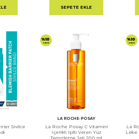
KLE
SEPETE EKLE
%10
%10
indirimli
indirimli
LA ROCHE-POSAY
rier Sivilce
La Roche Posay C Vitamini
La R
dı
Içerikli Işıltı Veren Yüz
Leke 
Temizleme Jeli 200 ml