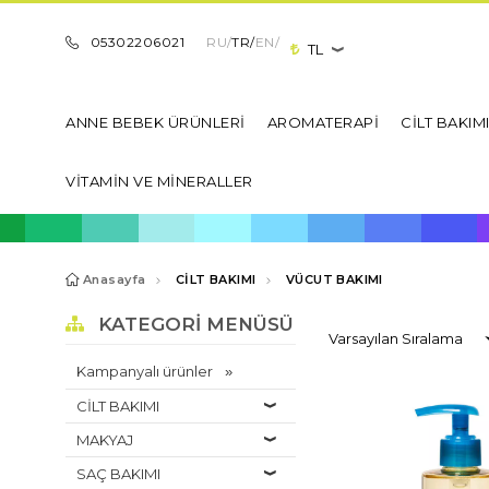
05302206021
RU/
TR/
EN/
TL
ANNE BEBEK ÜRÜNLERİ
AROMATERAPİ
CİLT BAKIM
VİTAMİN VE MİNERALLER
Anasayfa
CİLT BAKIMI
VÜCUT BAKIMI
KATEGORI MENÜSÜ
Kampanyalı ürünler
CİLT BAKIMI
MAKYAJ
SAÇ BAKIMI