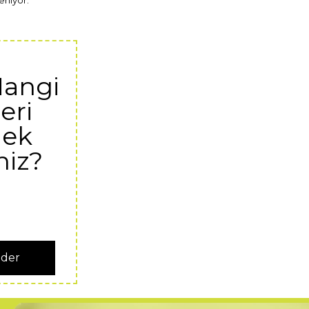
Hangi
eri
ek
niz?
nder