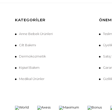
KATEGORILER
ÖNEML
Anne Bebek Ürünleri
Tesli
Cilt Bakımı
Üyeli
Dermokozmetik
Satış
Kişisel Bakım
Garan
Medikal Ürünler
Gizlil