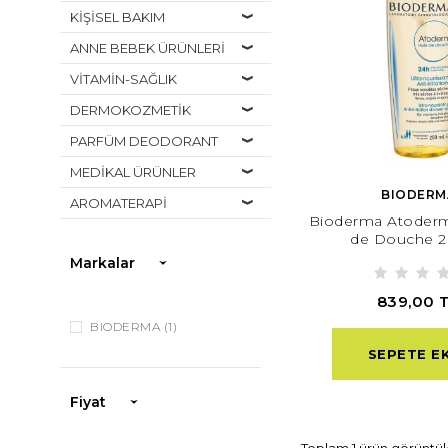
KİŞİSEL BAKIM
ANNE BEBEK ÜRÜNLERİ
VİTAMİN-SAĞLIK
DERMOKOZMETİK
PARFÜM DEODORANT
MEDİKAL ÜRÜNLER
BIODERM
AROMATERAPİ
Bioderma Atoderm
de Douche 
Markalar
839,00 
BIODERMA
(1)
SEPETE E
Fiyat
Toplam 1 ürün görüntül