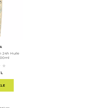
A
 24h Huile
200ml
TL
KLE
eniyor.