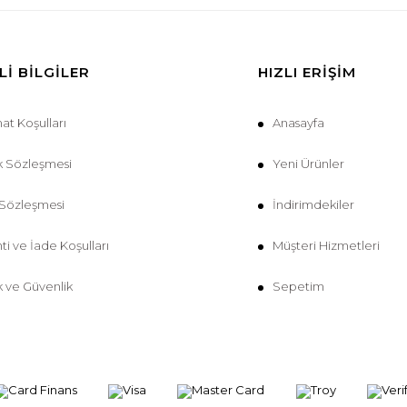
I BILGILER
HIZLI ERIŞIM
mat Koşulları
Anasayfa
k Sözleşmesi
Yeni Ürünler
 Sözleşmesi
İndirimdekiler
ti ve İade Koşulları
Müşteri Hizmetleri
ik ve Güvenlik
Sepetim