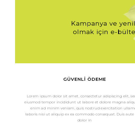
Kampanya ve yenil
olmak için e-bülte
GÜVENLI ÖDEME
Lorem ipsum dolor sit amet, consectetur adipiscing elit, s
eiusmod tempor incididunt ut labore et dolore magna aliqu
enim ad minim veniam, quis nostrud exercitation ullam
laboris nisi ut aliquip ex ea commodo consequat. Duis aute 
dolor in