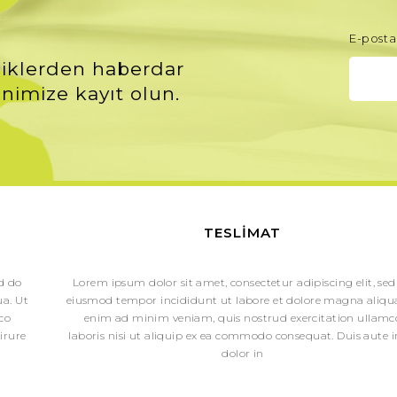
E-posta 
iklerden haberdar
nimize kayıt olun.
TESLIMAT
ed do
Lorem ipsum dolor sit amet, consectetur adipiscing elit, sed
a. Ut
eiusmod tempor incididunt ut labore et dolore magna aliqua
co
enim ad minim veniam, quis nostrud exercitation ullamc
irure
laboris nisi ut aliquip ex ea commodo consequat. Duis aute i
dolor in