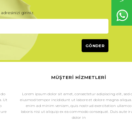
adresinizi giriniz.
MÜŞTERI HIZMETLERI
 do
Lorem ipsum dolor sit amet, consectetur adipiscing elit, sed 
. Ut
eiusmod tempor incididunt ut labore et dolore magna aliqua.
o
enim ad minim veniam, quis nostrud exercitation ullamco
rure
laboris nisi ut aliquip ex ea commodo consequat. Duis aute ir
dolor in