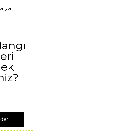
eniyor.
Hangi
eri
ek
niz?
nder