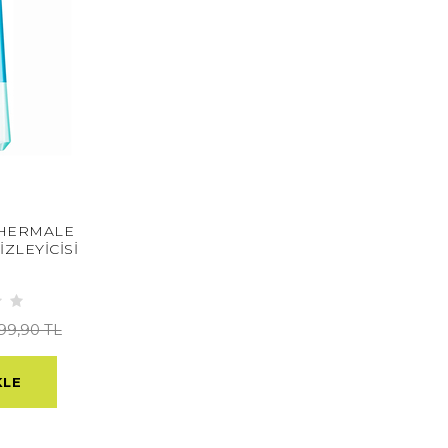
THERMALE
ZLEYİCİSİ
599,90 TL
KLE