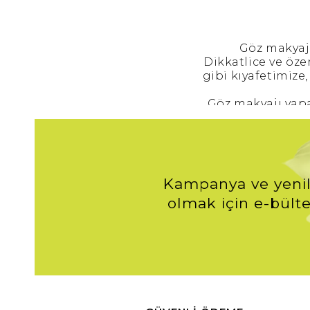
Göz makyajı
Dikkatlice ve öze
gibi kıyafetimiz
Göz makyajı yapa
Günün yorgunluğu
Bütün gün bakıml
için, akma dağı
Kampanya ve yenil
Göz makyajı tem
olmak için e-bülte
kırılan ya da ko
Göz çevresi ci
Eyeliner, fa
k