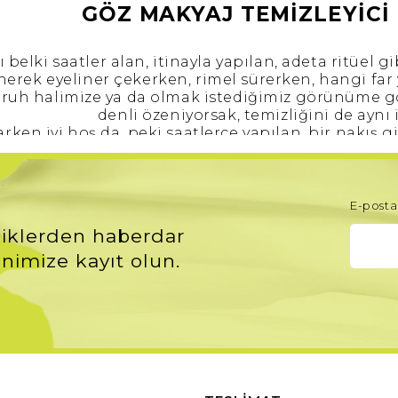
GÖZ MAKYAJ TEMİZLEYİCİ
 belki saatler alan, itinayla yapılan, adeta ritüel g
nerek eyeliner çekerken, rimel sürerken, hangi far 
e, ruh halimize ya da olmak istediğimiz görünüme 
denli özeniyorsak, temizliğini de aynı
rken iyi hoş da, peki saatlerce yapılan, bir nakış 
oluyor muyuz her 
na kendimizi kaptırıp, temizlememiz gereken cil
bakımızı için yaptığımız en büyü
ı ve güzel görünmek için, ya da bulunduğumuz öze
E-posta 
lma bozulma gibi sıkıntılar olmasın diye suya da
iklerden haberdar
çıkarmayı da düşünmek
izlemeyi ertelemek kadar onu baştan savar gibi y
nimize kayıt olun.
pan kirpiklerin, dökülen kaşların canımızı sıkmamas
suyla temas ettiğinde bile kopa
Göz Makyajı Temizlerken Dikkat Edilmes
ldimizin en hassas olduğu bölgedir. Dolayısıyla b
r, maskara derken göz makyajının tüm ağırlığı nere
apaklarındaki makyajı temizlerken nazikçe
göz ma