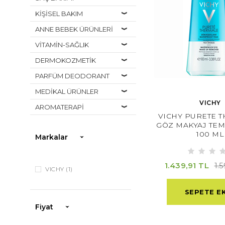
KİŞİSEL BAKIM
ANNE BEBEK ÜRÜNLERİ
VİTAMİN-SAĞLIK
DERMOKOZMETİK
PARFÜM DEODORANT
MEDİKAL ÜRÜNLER
VICHY
AROMATERAPİ
VICHY PURETE 
GÖZ MAKYAJ TEMİ
100 ML
Markalar
1.439,91 TL
1.
VICHY
(1)
SEPETE E
Fiyat