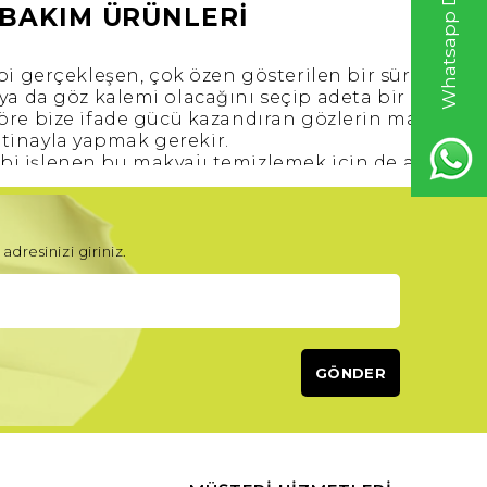
 BAKIM ÜRÜNLERİ
ibi gerçekleşen, çok özen gösterilen bir süreçtir.
ya da göz kalemi olacağını seçip adeta bir resim ç
göre bize ifade gücü kazandıran gözlerin makyajın
 itinayla yapmak gerekir.
gibi işlenen bu makyajı temizlemek için de aynı şev
zaman?
di sabah uyanınca yüz yıkama vaktine ertelemek 
k yanlış belki de.
l bir davette, toplantıda dinç ve bakımlı kalabil
adresinizi giriniz.
yanıklı kozmetikler seçerken gün sonunda bu makya
 gerekir.
a da alelacele yapmaktan da kaçınmak gerekir. Yok
ı işten değil. Çünkü sertleşen ve katılaşan kirpikl
cak kıvama gelir.
i Gereken Noktalar Nelerdir?
akım uygularken oldukça nazik davranmamız gerekir
deyse göz kapaklarına biner. Çok hassas olan göz
kyaj temizleyici
uygulamak gerekir.