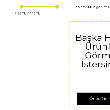
Toplam 1 ürün görüntül
1439 TL
-
1440 TL
Başka 
Ürünl
Görm
İstersi
Öneri Gö