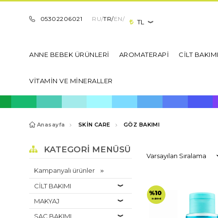
05302206021
RU/
TR/
EN/
TL
ANNE BEBEK ÜRÜNLERİ
AROMATERAPİ
CİLT BAKIM
VİTAMİN VE MİNERALLER
Anasayfa
SKİN CARE
GÖZ BAKIMI
KATEGORI MENÜSÜ
Kampanyalı ürünler
CİLT BAKIMI
%10
indirimli
MAKYAJ
SAÇ BAKIMI