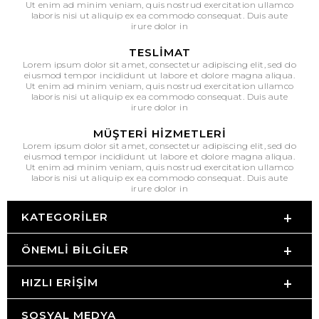
Ut enim ad minim veniam, quis nostrud exercitation ullamco
laboris nisi ut aliquip ex ea commodo consequat. Duis aute
irure dolor in
TESLIMAT
Lorem ipsum dolor sit amet, consectetur adipiscing elit, sed do
eiusmod tempor incididunt ut labore et dolore magna aliqua.
Ut enim ad minim veniam, quis nostrud exercitation ullamco
laboris nisi ut aliquip ex ea commodo consequat. Duis aute
irure dolor in
MÜŞTERI HIZMETLERI
Lorem ipsum dolor sit amet, consectetur adipiscing elit, sed do
eiusmod tempor incididunt ut labore et dolore magna aliqua.
Ut enim ad minim veniam, quis nostrud exercitation ullamco
laboris nisi ut aliquip ex ea commodo consequat. Duis aute
irure dolor in
KATEGORILER
ÖNEMLI BILGILER
HIZLI ERIŞIM
SOSYAL MEDYA