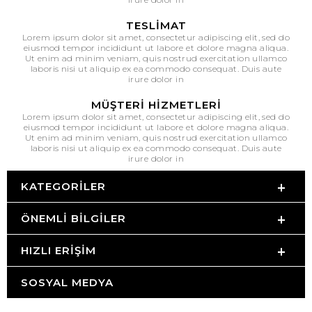
TESLIMAT
Lorem ipsum dolor sit amet, consectetur adipiscing elit, sed do
eiusmod tempor incididunt ut labore et dolore magna aliqua.
Ut enim ad minim veniam, quis nostrud exercitation ullamco
laboris nisi ut aliquip ex ea commodo consequat. Duis aute
irure dolor in
MÜŞTERI HIZMETLERI
Lorem ipsum dolor sit amet, consectetur adipiscing elit, sed do
eiusmod tempor incididunt ut labore et dolore magna aliqua.
Ut enim ad minim veniam, quis nostrud exercitation ullamco
laboris nisi ut aliquip ex ea commodo consequat. Duis aute
irure dolor in
KATEGORILER
ÖNEMLI BILGILER
HIZLI ERIŞIM
SOSYAL MEDYA