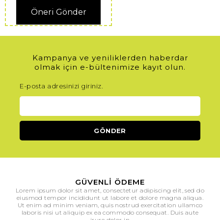
Öneri Gönder
Kampanya ve yeniliklerden haberdar
olmak için e-bültenimize kayıt olun.
E-posta adresinizi giriniz.
GÜVENLI ÖDEME
Lorem ipsum dolor sit amet, consectetur adipiscing elit, sed do
eiusmod tempor incididunt ut labore et dolore magna aliqua.
Ut enim ad minim veniam, quis nostrud exercitation ullamco
laboris nisi ut aliquip ex ea commodo consequat. Duis aute
irure dolor in