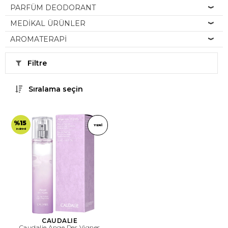
PARFÜM DEODORANT
MEDİKAL ÜRÜNLER
AROMATERAPİ
Filtre
Sıralama seçin
%15
YENI
indirimli
CAUDALIE
Caudalie Ange Des Vignes