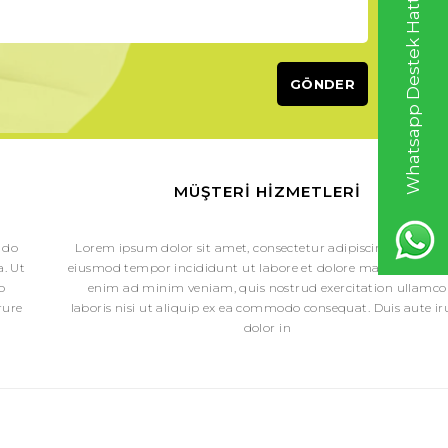
Whatsapp Destek Hattı
MÜŞTERI HIZMETLERI
 do
Lorem ipsum dolor sit amet, consectetur adipiscing elit, sed 
. Ut
eiusmod tempor incididunt ut labore et dolore magna aliqua.
o
enim ad minim veniam, quis nostrud exercitation ullamco
rure
laboris nisi ut aliquip ex ea commodo consequat. Duis aute ir
dolor in