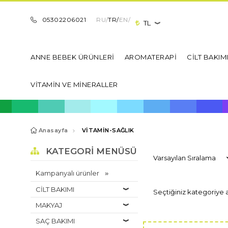
05302206021
RU/
TR/
EN/
TL
ANNE BEBEK ÜRÜNLERİ
AROMATERAPİ
CİLT BAKIM
VİTAMİN VE MİNERALLER
Anasayfa
VİTAMİN-SAĞLIK
KATEGORI MENÜSÜ
Kampanyalı ürünler
CİLT BAKIMI
Seçtiğiniz kategoriye 
MAKYAJ
SAÇ BAKIMI