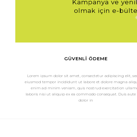
Kampanya ve yenil
olmak için e-bülte
GÜVENLI ÖDEME
Lorem ipsum dolor sit amet, consectetur adipiscing elit, s
eiusmod tempor incididunt ut labore et dolore magna aliqu
enim ad minim veniam, quis nostrud exercitation ullam
laboris nisi ut aliquip ex ea commodo consequat. Duis aute 
dolor in