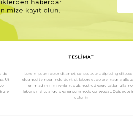
iklerden haberdar
nimize kayıt olun.
TESLIMAT
ed do
Lorem ipsum dolor sit amet, consectetur adipiscing elit, sed
a. Ut
eiusmod tempor incididunt ut labore et dolore magna aliqua
co
enim ad minim veniam, quis nostrud exercitation ullamc
irure
laboris nisi ut aliquip ex ea commodo consequat. Duis aute i
dolor in