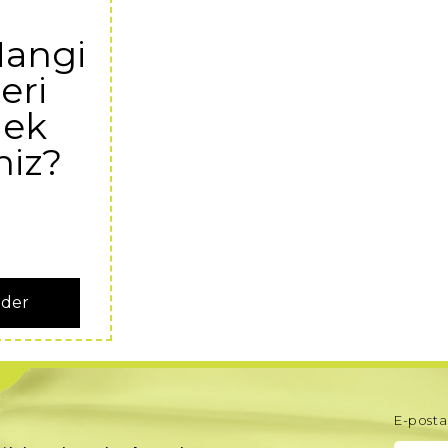
Hangi
eri
ek
niz?
nder
E-posta 