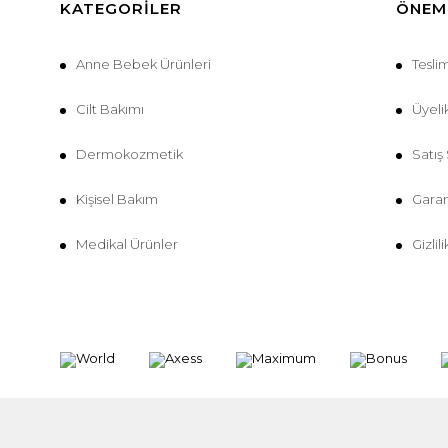
KATEGORILER
ÖNEML
Anne Bebek Ürünleri
Tesli
Cilt Bakımı
Üyeli
Dermokozmetik
Satış
Kişisel Bakım
Garan
Medikal Ürünler
Gizlil