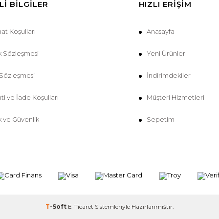
I BILGILER
HIZLI ERIŞIM
mat Koşulları
Anasayfa
k Sözleşmesi
Yeni Ürünler
 Sözleşmesi
İndirimdekiler
ti ve İade Koşulları
Müşteri Hizmetleri
ik ve Güvenlik
Sepetim
T
-Soft
E-Ticaret
Sistemleriyle Hazırlanmıştır.