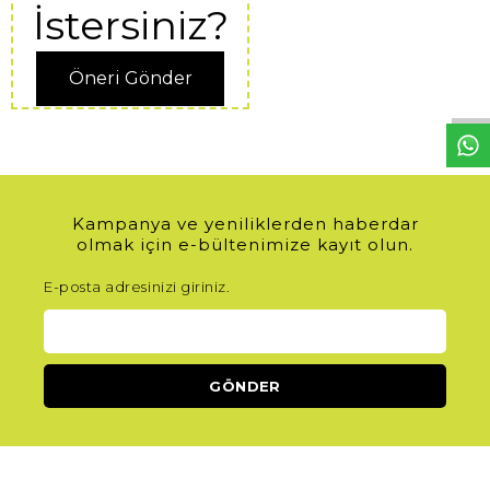
İstersiniz?
W
h
t
s
a
p
p
D
e
s
e
H
a
t
t
Öneri Gönder
Kampanya ve yeniliklerden haberdar
olmak için e-bültenimize kayıt olun.
E-posta adresinizi giriniz.