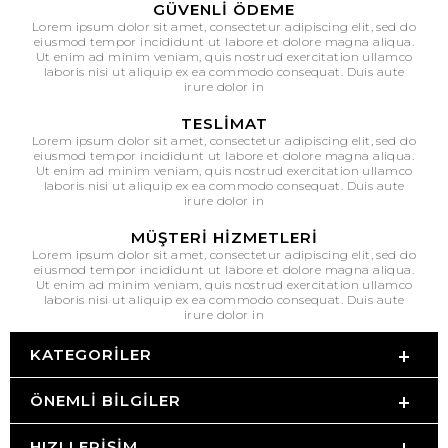
GÜVENLI ÖDEME
Lorem ipsum dolor sit amet, consectetur adipiscing elit, sed do
eiusmod tempor incididunt ut labore et dolore magna aliqua.
Ut enim ad minim veniam, quis nostrud exercitation ullamco
laboris nisi ut aliquip ex ea commodo consequat. Duis aute
irure dolor in
TESLIMAT
Lorem ipsum dolor sit amet, consectetur adipiscing elit, sed do
eiusmod tempor incididunt ut labore et dolore magna aliqua.
Ut enim ad minim veniam, quis nostrud exercitation ullamco
laboris nisi ut aliquip ex ea commodo consequat. Duis aute
irure dolor in
MÜŞTERI HIZMETLERI
Lorem ipsum dolor sit amet, consectetur adipiscing elit, sed do
eiusmod tempor incididunt ut labore et dolore magna aliqua.
Ut enim ad minim veniam, quis nostrud exercitation ullamco
laboris nisi ut aliquip ex ea commodo consequat. Duis aute
irure dolor in
KATEGORILER
ÖNEMLI BILGILER
HIZLI ERIŞIM