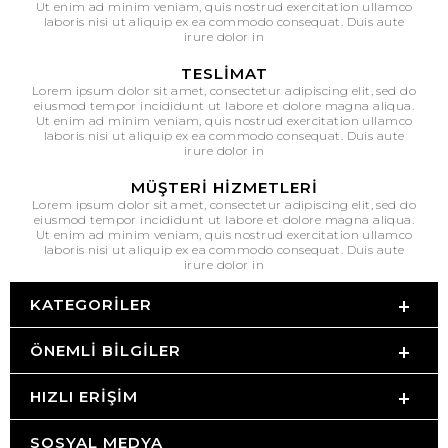
Ut enim ad minim veniam, quis nostrud exercitation ullamco
laboris nisi ut aliquip ex ea commodo consequat. Duis aute
irure dolor in
TESLIMAT
Lorem ipsum dolor sit amet, consectetur adipiscing elit, sed do
eiusmod tempor incididunt ut labore et dolore magna aliqua.
Ut enim ad minim veniam, quis nostrud exercitation ullamco
laboris nisi ut aliquip ex ea commodo consequat. Duis aute
irure dolor in
MÜŞTERI HIZMETLERI
Lorem ipsum dolor sit amet, consectetur adipiscing elit, sed do
eiusmod tempor incididunt ut labore et dolore magna aliqua.
Ut enim ad minim veniam, quis nostrud exercitation ullamco
laboris nisi ut aliquip ex ea commodo consequat. Duis aute
irure dolor in
KATEGORILER
ÖNEMLI BILGILER
HIZLI ERIŞIM
SOSYAL MEDYA