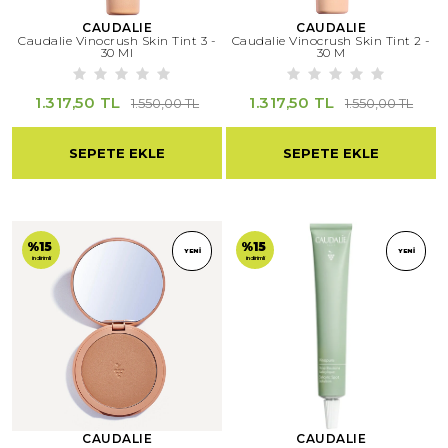
CAUDALIE
CAUDALIE
Caudalie Vinocrush Skin Tint 3 -
Caudalie Vinocrush Skin Tint 2 -
30 Ml
30 M
1.317,50 TL
1.317,50 TL
1.550,00 TL
1.550,00 TL
SEPETE EKLE
SEPETE EKLE
%15
%15
YENI
YENI
indirimli
indirimli
CAUDALIE
CAUDALIE