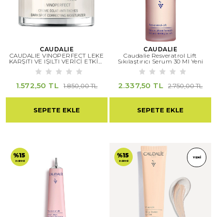
CAUDALIE
CAUDALIE
CAUDALIE VINOPERFECT LEKE
Caudalie Resveratrol Lift
KARŞITI VE IŞILTI VERİCİ ETKİLİ
Sıkılaştırıcı Serum 30 Ml Yeni
GÜNDÜZ BAKIM KREMİ 50 ML
1.572,50 TL
2.337,50 TL
1.850,00 TL
2.750,00 TL
SEPETE EKLE
SEPETE EKLE
%15
%15
YENI
indirimli
indirimli