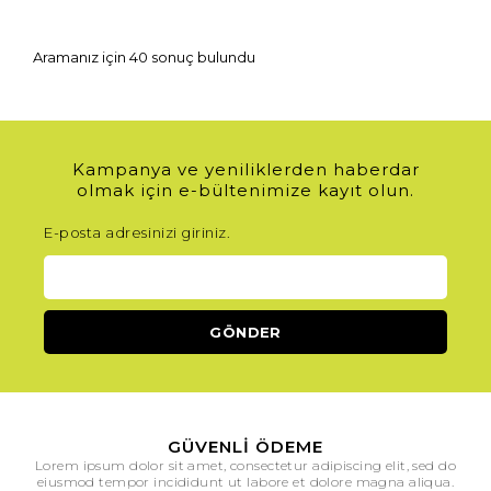
Aramanız için 40 sonuç bulundu
Kampanya ve yeniliklerden haberdar
olmak için e-bültenimize kayıt olun.
E-posta adresinizi giriniz.
GÜVENLI ÖDEME
Lorem ipsum dolor sit amet, consectetur adipiscing elit, sed do
eiusmod tempor incididunt ut labore et dolore magna aliqua.