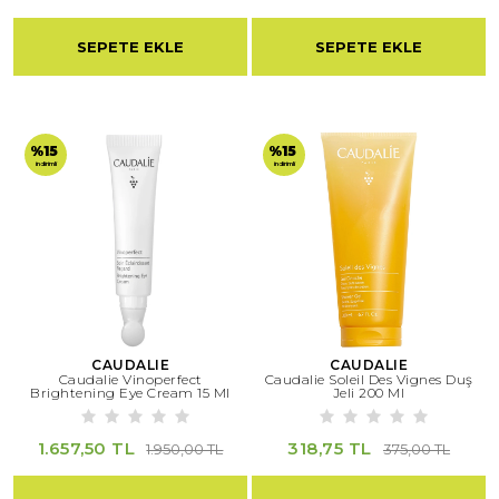
SEPETE EKLE
SEPETE EKLE
%15
%15
indirimli
indirimli
CAUDALIE
CAUDALIE
Caudalie Vinoperfect
Caudalie Soleil Des Vignes Duş
Brightening Eye Cream 15 Ml
Jeli 200 Ml
1.657,50 TL
318,75 TL
1.950,00 TL
375,00 TL