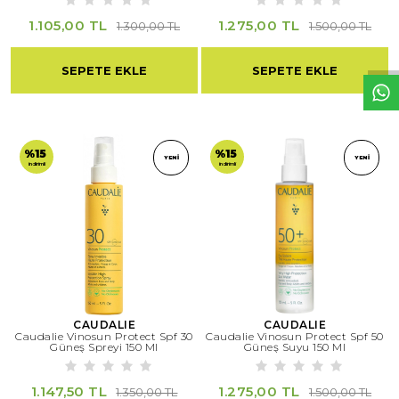
W
h
t
s
a
p
p
D
e
s
e
H
a
t
t
1.105,00 TL
1.275,00 TL
1.300,00 TL
1.500,00 TL
SEPETE EKLE
SEPETE EKLE
%15
%15
YENI
YENI
indirimli
indirimli
CAUDALIE
CAUDALIE
Caudalie Vinosun Protect Spf 30
Caudalie Vinosun Protect Spf 50
Güneş Spreyi 150 Ml
Güneş Suyu 150 Ml
1.147,50 TL
1.275,00 TL
1.350,00 TL
1.500,00 TL