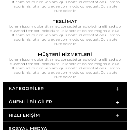
Ut enim ad minim veniam, quis nostrud exercitation ullamco
laboris nisi ut aliquip ex ea commodo consequat. Duis aute
irure dolor in
TESLIMAT
Lorem ipsum dolor sit amet, consectetur adipiscing elit, sed do
eiusmod tempor incididunt ut labore et dolore magna aliqua.
Ut enim ad minim veniam, quis nostrud exercitation ullamco
laboris nisi ut aliquip ex ea commodo consequat. Duis aute
irure dolor in
MÜŞTERI HIZMETLERI
Lorem ipsum dolor sit amet, consectetur adipiscing elit, sed do
eiusmod tempor incididunt ut labore et dolore magna aliqua.
Ut enim ad minim veniam, quis nostrud exercitation ullamco
laboris nisi ut aliquip ex ea commodo consequat. Duis aute
irure dolor in
KATEGORILER
ÖNEMLI BILGILER
HIZLI ERIŞIM
SOSYAL MEDYA