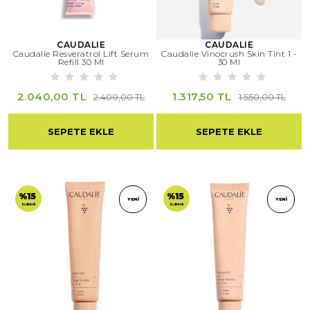
CAUDALIE
CAUDALIE
Caudalie Resveratrol Lift Serum
Caudalie Vinocrush Skin Tint 1 -
Refill 30 Ml
30 Ml
2.040,00 TL
1.317,50 TL
2.400,00 TL
1.550,00 TL
SEPETE EKLE
SEPETE EKLE
%15
%15
YENI
YENI
indirimli
indirimli