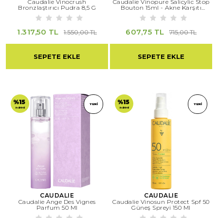
Caudalie Vinocrush
Caudalie Vinopure Salicylic Stop
Bronzlaştırıcı Pudra 8,5 G
Bouton 15ml - Akne Karşıtı
Salisilik Spot Krem
1.317,50 TL
607,75 TL
1.550,00 TL
715,00 TL
SEPETE EKLE
SEPETE EKLE
%15
%15
YENI
YENI
indirimli
indirimli
CAUDALIE
CAUDALIE
Caudalie Ange Des Vignes
Caudalie Vinosun Protect Spf 50
Parfum 50 Ml
Güneş Spreyi 150 Ml