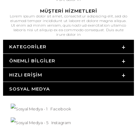
MÜŞTERI HIZMETLERI
Lorem ipsum dolor sit amet, consectetur adipiscing elit, sed do
eiusmod tempor incididunt ut labore et dolore magna aliqua.
Ut enim ad minim veniam, quis nostrud exercitation ullamco
laboris nisi ut aliquip ex ea commodo consequat. Duis aute
irure dolor in
KATEGORILER
ÖNEMLI BILGILER
HIZLI ERIŞIM
SOSYAL MEDYA
Facebook
Instagram