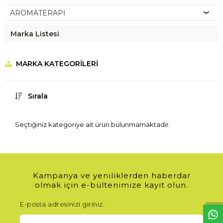
AROMATERAPİ
Marka Listesi
MARKA KATEGORILERI
Sırala
Seçtiğiniz kategoriye ait ürün bulunmamaktadır.
W
h
t
s
a
p
p
D
e
s
e
H
a
t
t
Kampanya ve yeniliklerden haberdar
olmak için e-bültenimize kayıt olun.
E-posta adresinizi giriniz.