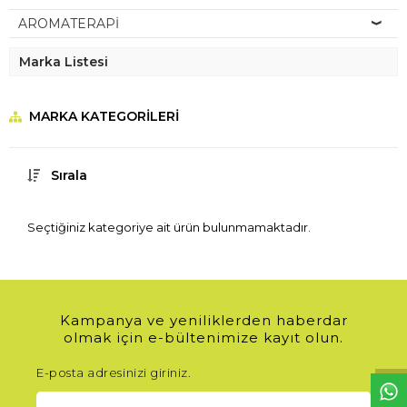
AROMATERAPİ
Marka Listesi
MARKA KATEGORILERI
Sırala
Seçtiğiniz kategoriye ait ürün bulunmamaktadır.
W
h
t
s
a
p
p
D
e
s
e
H
a
t
t
Kampanya ve yeniliklerden haberdar
olmak için e-bültenimize kayıt olun.
E-posta adresinizi giriniz.