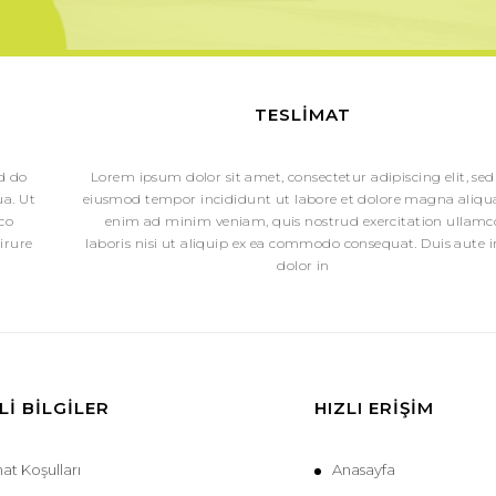
TESLIMAT
ed do
Lorem ipsum dolor sit amet, consectetur adipiscing elit, sed
a. Ut
eiusmod tempor incididunt ut labore et dolore magna aliqua
co
enim ad minim veniam, quis nostrud exercitation ullamc
irure
laboris nisi ut aliquip ex ea commodo consequat. Duis aute i
dolor in
I BILGILER
HIZLI ERIŞIM
mat Koşulları
Anasayfa