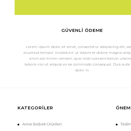
GÜVENLI ÖDEME
Lorem ipsum dolor sit amet, consectetur adipiscing elit, s
eiusmod tempor incididunt ut labore et dolore magna aliqu
enim ad minim veniam, quis nostrud exercitation ullam
laboris nisi ut aliquip ex ea commodo consequat. Duis aute 
dolor in
KATEGORILER
ÖNEML
Anne Bebek Ürünleri
Tesli