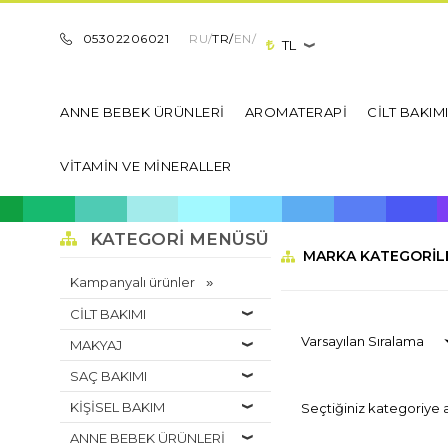
05302206021
RU/
TR/
EN/
TL
ANNE BEBEK ÜRÜNLERİ
AROMATERAPİ
CİLT BAKIM
VİTAMİN VE MİNERALLER
KATEGORI MENÜSÜ
MARKA KATEGORIL
Kampanyalı ürünler
CİLT BAKIMI
MAKYAJ
SAÇ BAKIMI
KİŞİSEL BAKIM
Seçtiğiniz kategoriye 
ANNE BEBEK ÜRÜNLERİ