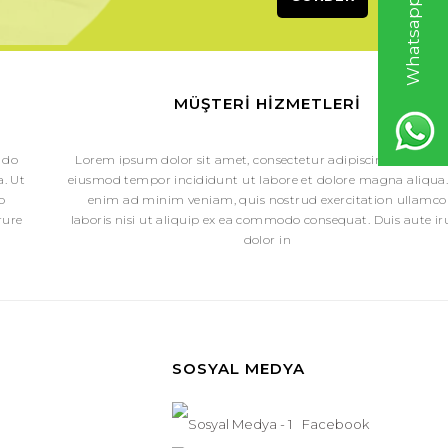
MÜŞTERI HIZMETLERI
 do
Lorem ipsum dolor sit amet, consectetur adipiscing elit, sed 
. Ut
eiusmod tempor incididunt ut labore et dolore magna aliqua.
o
enim ad minim veniam, quis nostrud exercitation ullamco
rure
laboris nisi ut aliquip ex ea commodo consequat. Duis aute ir
dolor in
SOSYAL MEDYA
Facebook