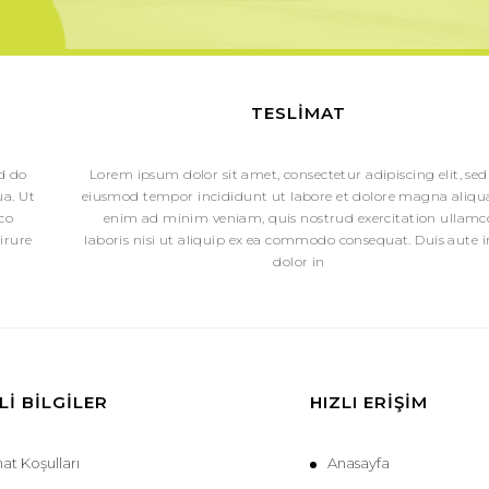
TESLIMAT
ed do
Lorem ipsum dolor sit amet, consectetur adipiscing elit, sed
a. Ut
eiusmod tempor incididunt ut labore et dolore magna aliqua
co
enim ad minim veniam, quis nostrud exercitation ullamc
irure
laboris nisi ut aliquip ex ea commodo consequat. Duis aute i
dolor in
I BILGILER
HIZLI ERIŞIM
mat Koşulları
Anasayfa