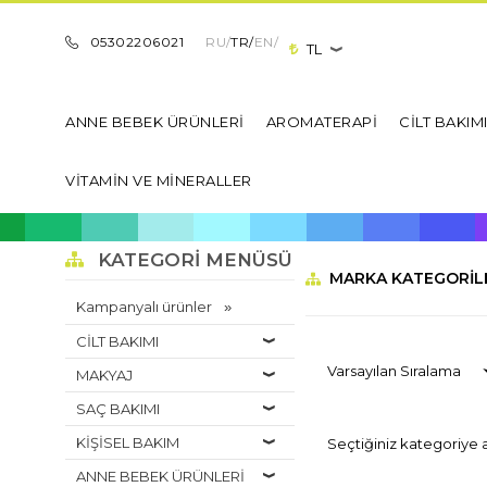
05302206021
RU/
TR/
EN/
TL
ANNE BEBEK ÜRÜNLERİ
AROMATERAPİ
CİLT BAKIM
VİTAMİN VE MİNERALLER
KATEGORI MENÜSÜ
MARKA KATEGORIL
Kampanyalı ürünler
CİLT BAKIMI
MAKYAJ
SAÇ BAKIMI
KİŞİSEL BAKIM
Seçtiğiniz kategoriye 
ANNE BEBEK ÜRÜNLERİ