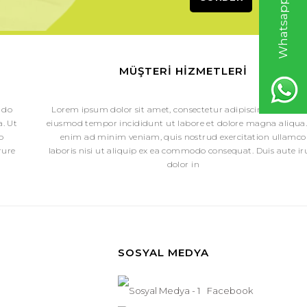
MÜŞTERI HIZMETLERI
 do
Lorem ipsum dolor sit amet, consectetur adipiscing elit, sed 
. Ut
eiusmod tempor incididunt ut labore et dolore magna aliqua.
o
enim ad minim veniam, quis nostrud exercitation ullamco
rure
laboris nisi ut aliquip ex ea commodo consequat. Duis aute ir
dolor in
SOSYAL MEDYA
Facebook