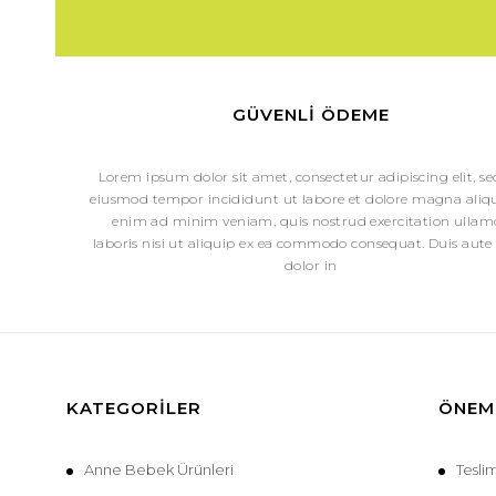
GÜVENLI ÖDEME
Lorem ipsum dolor sit amet, consectetur adipiscing elit, s
eiusmod tempor incididunt ut labore et dolore magna aliqu
enim ad minim veniam, quis nostrud exercitation ullam
laboris nisi ut aliquip ex ea commodo consequat. Duis aute 
dolor in
KATEGORILER
ÖNEML
Anne Bebek Ürünleri
Tesli