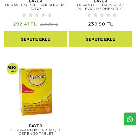
BAYER
BAYER
BEPANTHOL CİLT BAKIM KREMİ
BEPANTHOL BABY PİŞİK
30 GR
ÖNLEYİCİ MERHEM 30 G.
292,41 TL
239,90 TL
324,90 TL
SEPETE EKLE
SEPETE EKLE
%10
indirimli
W
h
t
s
a
p
p
D
e
s
e
H
a
t
t
BAYER
SUPRADYN KOENZİM Q10
İÇEREN 30 TABLET