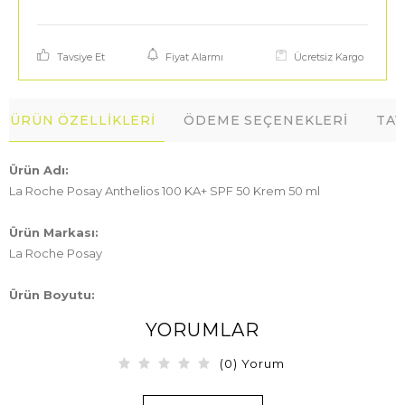
Tavsiye Et
Fiyat Alarmı
Ücretsiz Kargo
ÜRÜN ÖZELLIKLERI
ÖDEME SEÇENEKLERI
TAV
Ürün Adı:
La Roche Posay Anthelios 100 KA+ SPF 50 Krem 50 ml
Ürün Markası:
La Roche Posay
Ürün Boyutu:
50 ml
YORUMLAR
Özet Bilgi:
(0) Yorum
Termal su ile yüksek koruma sağlayan güneş kremi.