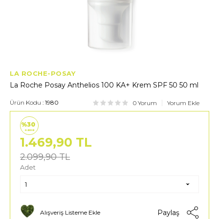
LA ROCHE-POSAY
La Roche Posay Anthelios 100 KA+ Krem SPF 50 50 ml
Ürün Kodu :
1980
0 Yorum
Yorum Ekle
%30
indirimli
1.469,90
TL
2.099,90
TL
Adet
Paylaş
Alışveriş Listeme Ekle