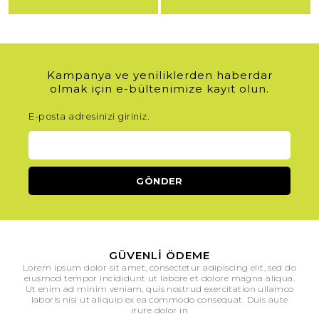
Kampanya ve yeniliklerden haberdar
olmak için e-bültenimize kayıt olun.
E-posta adresinizi giriniz.
GÜVENLI ÖDEME
Lorem ipsum dolor sit amet, consectetur adipiscing elit, sed do
eiusmod tempor incididunt ut labore et dolore magna aliqua.
Ut enim ad minim veniam, quis nostrud exercitation ullamco
laboris nisi ut aliquip ex ea commodo consequat. Duis aute
irure dolor in