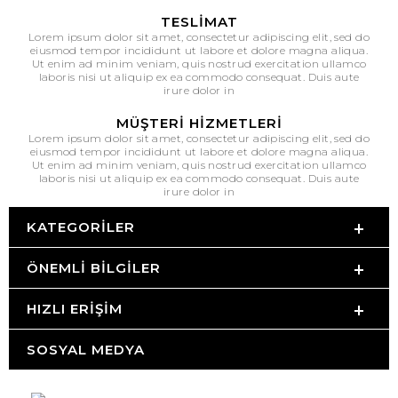
TESLIMAT
Lorem ipsum dolor sit amet, consectetur adipiscing elit, sed do
eiusmod tempor incididunt ut labore et dolore magna aliqua.
Ut enim ad minim veniam, quis nostrud exercitation ullamco
laboris nisi ut aliquip ex ea commodo consequat. Duis aute
irure dolor in
MÜŞTERI HIZMETLERI
Lorem ipsum dolor sit amet, consectetur adipiscing elit, sed do
eiusmod tempor incididunt ut labore et dolore magna aliqua.
Ut enim ad minim veniam, quis nostrud exercitation ullamco
laboris nisi ut aliquip ex ea commodo consequat. Duis aute
irure dolor in
KATEGORILER
ÖNEMLI BILGILER
HIZLI ERIŞIM
SOSYAL MEDYA