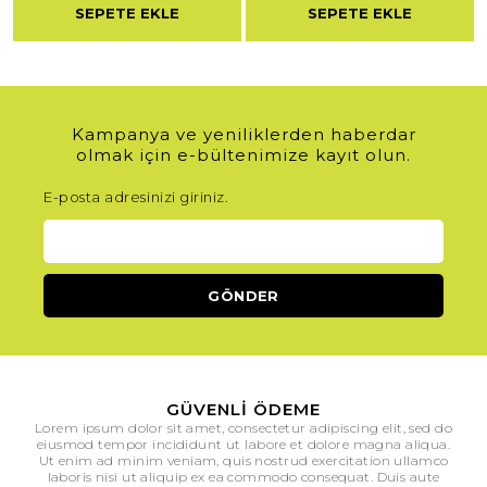
SEPETE EKLE
SEPETE EKLE
Kampanya ve yeniliklerden haberdar
olmak için e-bültenimize kayıt olun.
E-posta adresinizi giriniz.
GÜVENLI ÖDEME
Lorem ipsum dolor sit amet, consectetur adipiscing elit, sed do
eiusmod tempor incididunt ut labore et dolore magna aliqua.
Ut enim ad minim veniam, quis nostrud exercitation ullamco
laboris nisi ut aliquip ex ea commodo consequat. Duis aute