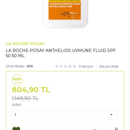
LA ROCHE-POSAY
LA ROCHE-POSAY ANTHELIOS UVMUNE FLUID SPF
50 50 ML
Ürün Kodu :
636
0 Yorum
Yorum Ekle
%30
indirimli
804,90
TL
1.149,90
TL
Adet