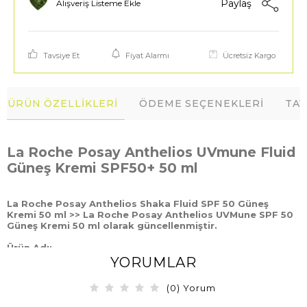
Paylaş
Alışveriş Listeme Ekle
Tavsiye Et
Fiyat Alarmı
Ücretsiz Kargo
ÜRÜN ÖZELLIKLERI
ÖDEME SEÇENEKLERI
TAV
La Roche Posay Anthelios UVmune Fluid
Güneş Kremi SPF50+ 50 ml
La Roche Posay Anthelios Shaka Fluid SPF 50 Güneş
Kremi 50 ml >> La Roche Posay Anthelios UVMune SPF 50
Güneş Kremi 50 ml olarak güncellenmiştir.
Ürün Adı:
La Roche Posay Anthelios UVmune Fluid Güneş Kremi SPF50+ 50
YORUMLAR
ml
(0) Yorum
Ürün Markası:
La Roche Posay