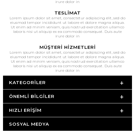
irure dolor in
TESLIMAT
Lorem ipsum dolor sit amet, consectetur adipiscing elit, sed do
eiusmod tempor incididunt ut labore et dolore magna aliqua.
Ut enim ad minim veniam, quis nostrud exercitation ullamco
laboris nisi ut aliquip ex ea commodo consequat. Duis aute
irure dolor in
MÜŞTERI HIZMETLERI
Lorem ipsum dolor sit amet, consectetur adipiscing elit, sed do
eiusmod tempor incididunt ut labore et dolore magna aliqua.
Ut enim ad minim veniam, quis nostrud exercitation ullamco
laboris nisi ut aliquip ex ea commodo consequat. Duis aute
irure dolor in
KATEGORILER
ÖNEMLI BILGILER
HIZLI ERIŞIM
SOSYAL MEDYA