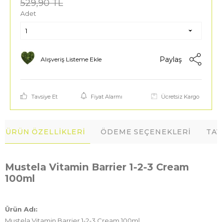
529,90
TL
Adet
Paylaş
Alışveriş Listeme Ekle
Tavsiye Et
Fiyat Alarmı
Ücretsiz Kargo
ÜRÜN ÖZELLIKLERI
ÖDEME SEÇENEKLERI
TAV
Mustela Vitamin Barrier 1-2-3 Cream
100ml
Ürün Adı:
Mustela Vitamin Barrier 1-2-3 Cream 100ml