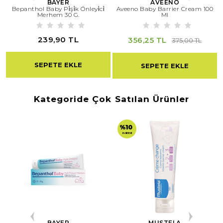
BAYER
AVEENO
uygulanır.
Bepanthol Baby Pi̇şi̇k Önleyi̇ci̇
Aveeno Baby Barrier Cream 100
Merhem 30 G.
Ml
239,90 TL
356,25 TL
375,00 TL
SEPETE EKLE
SEPETE EKLE
Kategoride Çok Satılan Ürünler
%10
indirimli
BAYER
MUSTELA