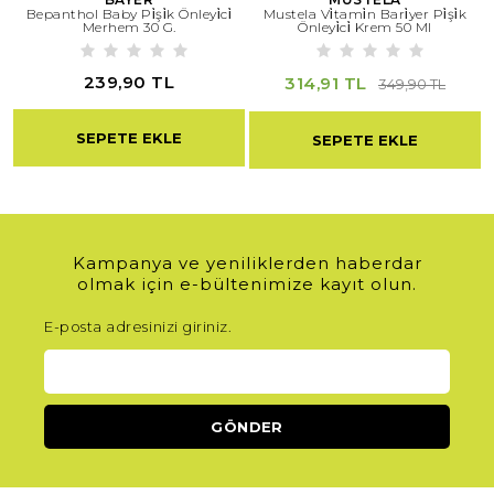
Bepanthol Baby Pi̇şi̇k Önleyi̇ci̇
Mustela Vi̇tami̇n Bari̇yer Pi̇şi̇k
Merhem 30 G.
Önleyi̇ci̇ Krem 50 Ml
239,90 TL
314,91 TL
349,90 TL
SEPETE EKLE
SEPETE EKLE
Kampanya ve yeniliklerden haberdar
olmak için e-bültenimize kayıt olun.
E-posta adresinizi giriniz.