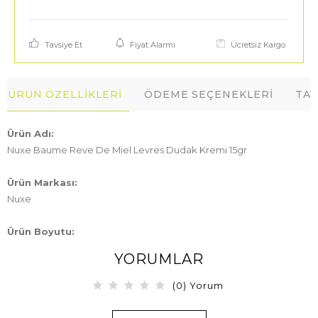
Tavsiye Et
Fiyat Alarmı
Ücretsiz Kargo
ÜRÜN ÖZELLIKLERI
ÖDEME SEÇENEKLERI
TAV
Ürün Adı:
Nuxe Baume Reve De Miel Levres Dudak Kremi 15gr
Ürün Markası:
Nuxe
Ürün Boyutu:
15GR
YORUMLAR
Özet Bilgi:
(0) Yorum
Besleyici,bal özlü dudak kremi.Tüm aile için