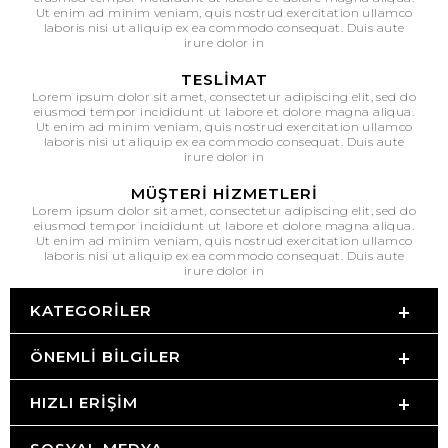
Ut enim ad minim veniam, quis nostrud exercitation ullamco
laboris nisi ut aliquip ex ea commodo consequat. Duis aute
irure dolor in
TESLIMAT
Lorem ipsum dolor sit amet, consectetur adipiscing elit, sed do
eiusmod tempor incididunt ut labore et dolore magna aliqua.
Ut enim ad minim veniam, quis nostrud exercitation ullamco
laboris nisi ut aliquip ex ea commodo consequat. Duis aute
irure dolor in
MÜŞTERI HIZMETLERI
Lorem ipsum dolor sit amet, consectetur adipiscing elit, sed do
eiusmod tempor incididunt ut labore et dolore magna aliqua.
Ut enim ad minim veniam, quis nostrud exercitation ullamco
laboris nisi ut aliquip ex ea commodo consequat. Duis aute
irure dolor in
KATEGORILER
ÖNEMLI BILGILER
HIZLI ERIŞIM