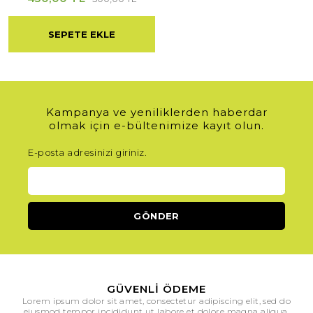
SEPETE EKLE
Kampanya ve yeniliklerden haberdar
olmak için e-bültenimize kayıt olun.
E-posta adresinizi giriniz.
GÜVENLI ÖDEME
Lorem ipsum dolor sit amet, consectetur adipiscing elit, sed do
eiusmod tempor incididunt ut labore et dolore magna aliqua.