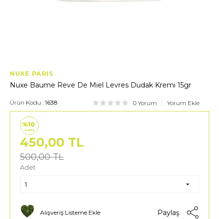
NUXE PARIS
Nuxe Baume Reve De Miel Levres Dudak Kremi 15gr
Ürün Kodu :
1638
0 Yorum
Yorum Ekle
%10
indirimli
450,00
TL
500,00
TL
Adet
Paylaş
Alışveriş Listeme Ekle