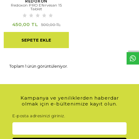
REDOXON
Redoxon PRO Efervesan 15
Tablet
450,00 TL
500,00 TL
W
h
t
s
a
p
p
D
e
s
e
H
a
t
t
SEPETE EKLE
Toplam 1 ürün görüntüleniyor.
Kampanya ve yeniliklerden haberdar
olmak için e-bültenimize kayıt olun.
E-posta adresinizi giriniz.