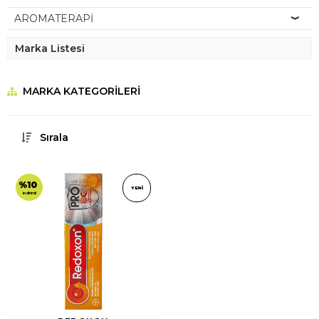
AROMATERAPİ
Marka Listesi
MARKA KATEGORILERI
Sırala
%10
YENI
indirimli