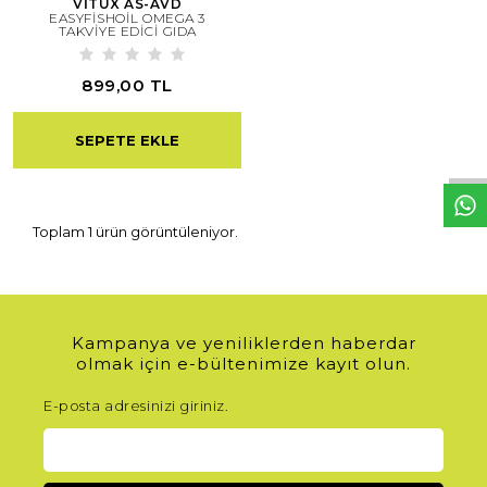
VİTUX AS-AVD
EASYFİSHOİL OMEGA 3
TAKVİYE EDİCİ GIDA
899,00 TL
W
h
t
s
a
p
p
D
e
s
e
H
a
t
t
SEPETE EKLE
Toplam 1 ürün görüntüleniyor.
Kampanya ve yeniliklerden haberdar
olmak için e-bültenimize kayıt olun.
E-posta adresinizi giriniz.